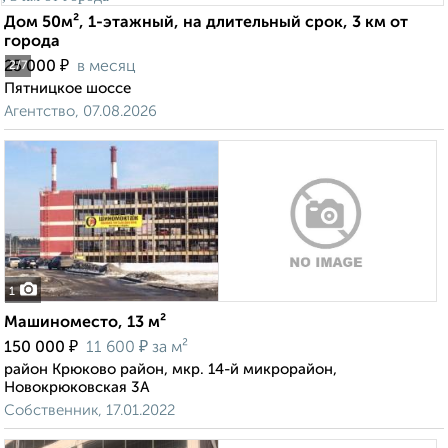
Дом 50м², 1-этажный, на длительный срок, 3 км от
города
₽
25 000
в месяц
2
/7
Пятницкое шоссе
Агентство, 07.08.2026
1
Машиноместо, 13 м²
₽
₽
150 000
11 600
за м²
район Крюково район, мкр. 14-й микрорайон,
Новокрюковская 3А
Собственник, 17.01.2022