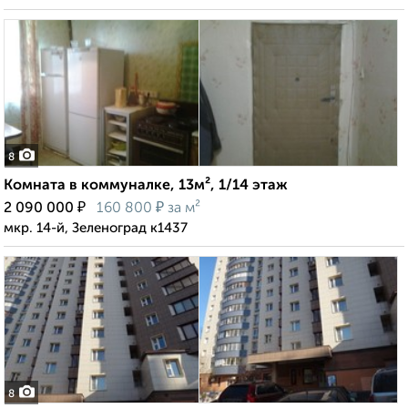
8
Комната в коммуналке, 13м², 1/14 этаж
₽
₽
2 090 000
160 800
за м²
мкр. 14-й, Зеленоград к1437
8