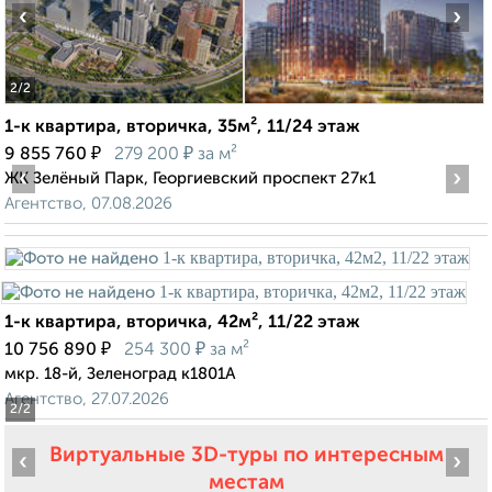
‹
›
2
/2
1-к квартира, вторичка, 35м², 11/24 этаж
₽
₽
9 855 760
279 200
за м²
‹
›
ЖК Зелёный Парк, Георгиевский проспект 27к1
Агентство, 07.08.2026
1-к квартира, вторичка, 42м², 11/22 этаж
₽
₽
10 756 890
254 300
за м²
мкр. 18-й, Зеленоград к1801А
Агентство, 27.07.2026
2
/2
Виртуальные 3D-туры по интересным
‹
›
местам