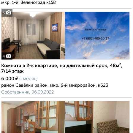
мкр. 1-й, Зеленоград к158
5
4
Комната в 2-к квартире, на длительный срок, 48м²,
7/14 этаж
₽
6 000
в месяц
район Савёлки район, мкр. 6-й микрорайон, к623
Собственник, 06.09.2022