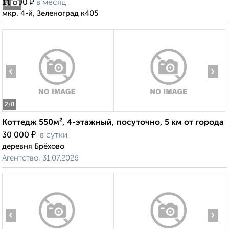
₽
11 000
в месяц
3
мкр. 4-й, Зеленоград к405
‹
›
2
/8
Коттедж 550м², 4-этажный, посуточно, 5 км от города
₽
30 000
в сутки
деревня Брёхово
Агентство, 31.07.2026
‹
›