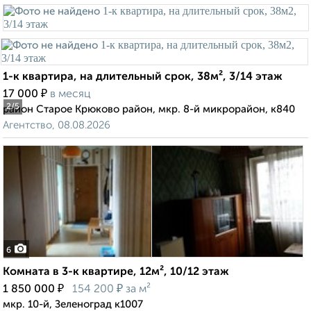
1-к квартира, на длительный срок, 38м², 3/14 этаж
₽
17 000
в месяц
2
/5
район Старое Крюково район, мкр. 8-й микрорайон, к840
Агентство, 08.08.2026
6
Комната в 3-к квартире, 12м², 10/12 этаж
₽
₽
1 850 000
154 200
за м²
мкр. 10-й, Зеленоград к1007