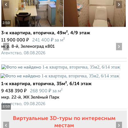
‹
›
2
/10
3-к квартира, вторичка, 49м², 4/9 этаж
₽
₽
11 900 000
241 400
за м²
‹
›
мкр. 8-й, Зеленоград к801
Агентство, 08.08.2026
1-к квартира, вторичка, 35м², 6/14 этаж
₽
₽
9 438 390
268 900
за м²
мкр. 22-й, ЖК Зелёный Парк
Агентство, 09.08.2026
2
/10
Виртуальные 3D-туры по интересным
‹
›
местам