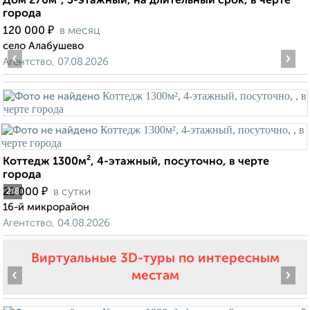
Дом 276м², 3-этажный, на длительный срок, в черте
города
₽
120 000
в месяц
село Алабушево
‹
›
Агентство, 07.08.2026
Коттедж 1300м², 4-этажный, посуточно, в черте
города
₽
22 000
в сутки
2
/8
16-й микрорайон
Агентство, 04.08.2026
Виртуальные 3D-туры по интересным
‹
›
местам