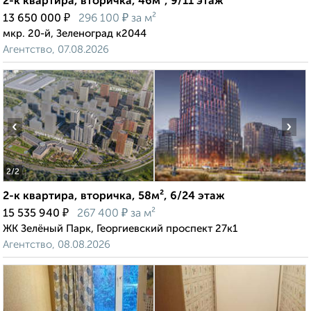
2-к квартира, вторичка, 46м², 9/11 этаж
₽
₽
13 650 000
296 100
за м²
мкр. 20-й, Зеленоград к2044
Агентство, 07.08.2026
‹
›
2
/2
2-к квартира, вторичка, 58м², 6/24 этаж
₽
₽
15 535 940
267 400
за м²
ЖК Зелёный Парк, Георгиевский проспект 27к1
Агентство, 08.08.2026