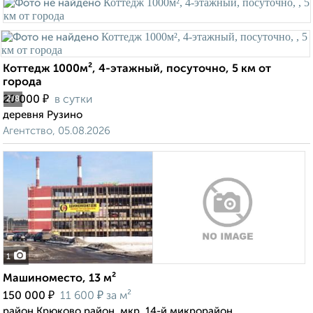
Коттедж 1000м², 4-этажный, посуточно, 5 км от
города
₽
20 000
в сутки
2
/8
деревня Рузино
Агентство, 05.08.2026
1
Машиноместо, 13 м²
₽
₽
150 000
11 600
за м²
район Крюково район, мкр. 14-й микрорайон,