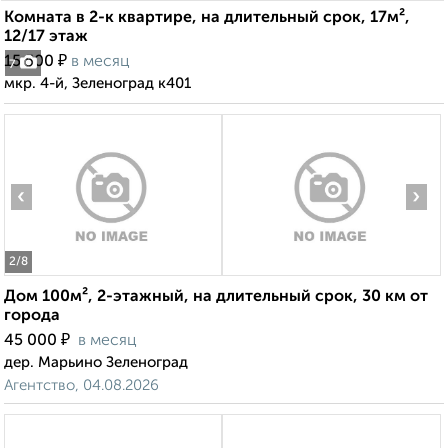
Комната в 2-к квартире, на длительный срок, 17м²,
12/17 этаж
₽
15 500
в месяц
7
мкр. 4-й, Зеленоград к401
‹
›
2
/8
Дом 100м², 2-этажный, на длительный срок, 30 км от
города
₽
45 000
в месяц
дер. Марьино Зеленоград
Агентство, 04.08.2026