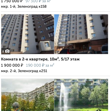
₽
₽
1 750 000
97 300
за м²
мкр. 1-й, Зеленоград к158
8
Комната в 2-к квартире, 10м², 5/17 этаж
₽
₽
1 900 000
190 000
за м²
мкр. 2-й, Зеленоград к251