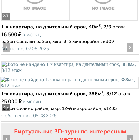
2
/1
1-к квартира, на длительный срок, 40м², 2/9 этаж
₽
16 500
в месяц
район Савёлки район, мкр. 3-й микрорайон, к309
‹
›
Агентство, 07.08.2026
1-к квартира, на длительный срок, 388м², 8/12 этаж
₽
25 000
в месяц
2
/9
район Силино район, мкр. 12-й микрорайон, к1205
Собственник, 05.08.2026
Виртуальные 3D-туры по интересным
‹
›
местам