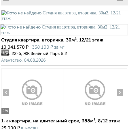
Студия квартира, вторичка, 30м², 12/21 этаж
₽
₽
10 041 570
338 100
за м²
2
/2
мкр. 22-й, ЖК Зелёный Парк 5.2
Агентство, 04.08.2026
‹
›
2
/9
1-к квартира, на длительный срок, 388м², 8/12 этаж
₽
25 000
в месяц