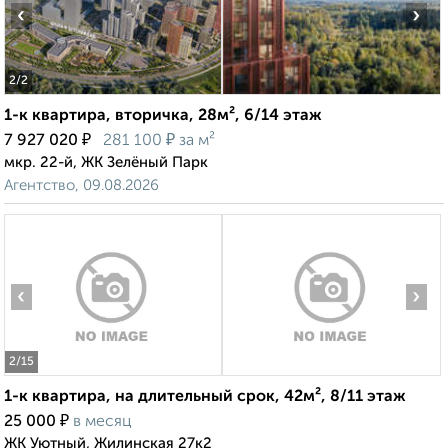
‹
›
2
/2
1-к квартира, вторичка, 28м², 6/14 этаж
₽
₽
7 927 020
281 100
за м²
мкр. 22-й, ЖК Зелёный Парк
Агентство, 09.08.2026
‹
›
2
/15
1-к квартира, на длительный срок, 42м², 8/11 этаж
₽
25 000
в месяц
ЖК Уютный, Жилинская 27к2