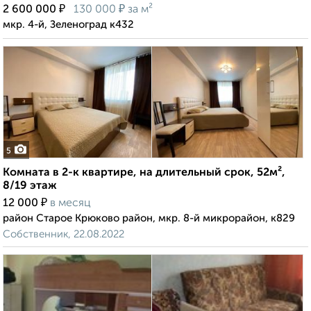
₽
₽
2 600 000
130 000
за м²
мкр. 4-й, Зеленоград к432
5
Комната в 2-к квартире, на длительный срок, 52м²,
8/19 этаж
₽
12 000
в месяц
район Старое Крюково район, мкр. 8-й микрорайон, к829
Собственник, 22.08.2022