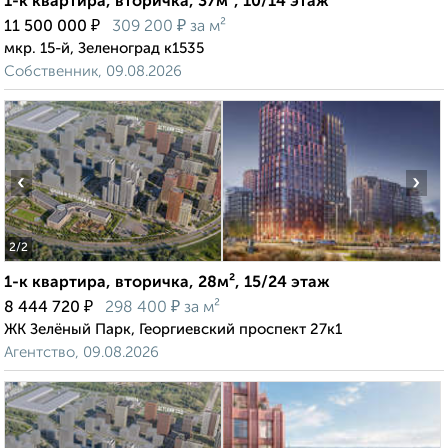
1-к квартира, вторичка, 37м², 10/14 этаж
₽
₽
11 500 000
309 200
за м²
мкр. 15-й, Зеленоград к1535
Собственник, 09.08.2026
‹
›
2
/2
1-к квартира, вторичка, 28м², 15/24 этаж
₽
₽
8 444 720
298 400
за м²
ЖК Зелёный Парк, Георгиевский проспект 27к1
Агентство, 09.08.2026