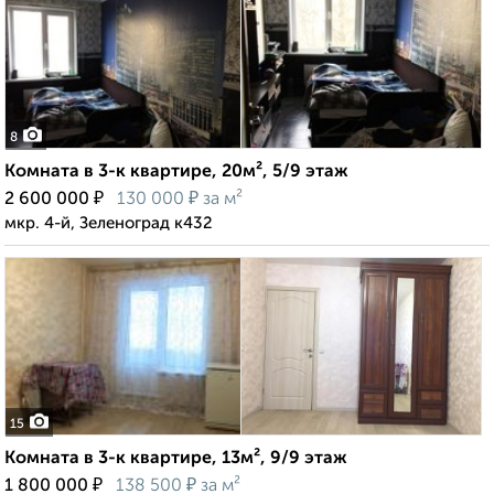
8
Комната в 3-к квартире, 20м², 5/9 этаж
₽
₽
2 600 000
130 000
за м²
мкр. 4-й, Зеленоград к432
15
Комната в 3-к квартире, 13м², 9/9 этаж
₽
₽
1 800 000
138 500
за м²