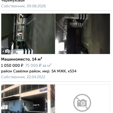
Черёмуховая
Собственник, 09.08.2026
4
Машиноместо, 14 м²
₽
₽
1 050 000
75 000
за м²
район Савёлки район, мкр. 5А МЖК, к534
Собственник, 22.04.2022