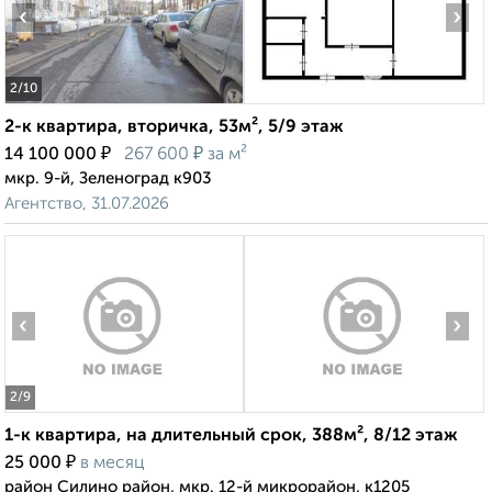
‹
›
2
/10
2-к квартира, вторичка, 53м², 5/9 этаж
₽
₽
14 100 000
267 600
за м²
мкр. 9-й, Зеленоград к903
Агентство, 31.07.2026
‹
›
2
/9
1-к квартира, на длительный срок, 388м², 8/12 этаж
₽
25 000
в месяц
район Силино район, мкр. 12-й микрорайон, к1205