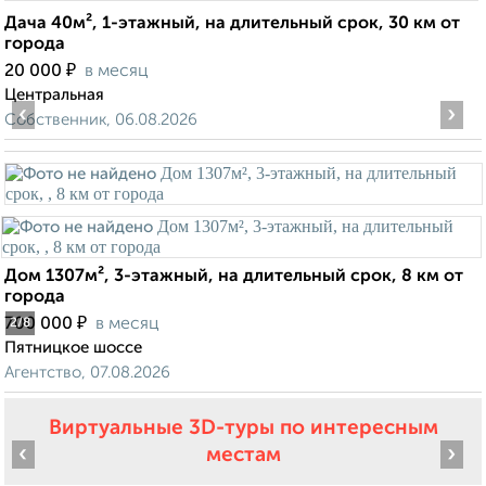
Дача 40м², 1-этажный, на длительный срок, 30 км от
города
₽
20 000
в месяц
Центральная
‹
›
Собственник, 06.08.2026
Дом 1307м², 3-этажный, на длительный срок, 8 км от
города
₽
700 000
в месяц
2
/8
Пятницкое шоссе
Агентство, 07.08.2026
Виртуальные 3D-туры по интересным
‹
›
местам