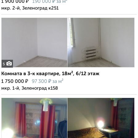
₽
₽
1 900 000
190 000
за м²
мкр. 2-й, Зеленоград к251
5
Комната в 3-к квартире, 18м², 6/12 этаж
₽
₽
1 750 000
97 300
за м²
мкр. 1-й, Зеленоград к158