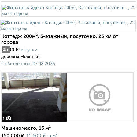
Коттедж 200м², 3-этажный, посуточно, 25 км от
города
₽
7 000
в сутки
2
/8
деревня Новинки
Собственник, 07.08.2026
1
Машиноместо, 13 м²
₽
₽
150 000
11 600
за м²