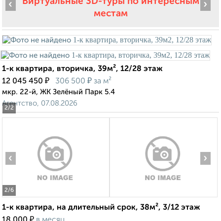
Виртуальные 3D-туры по интересным
‹
›
местам
1-к квартира, вторичка, 39м², 12/28 этаж
₽
₽
12 045 450
306 500
за м²
мкр. 22-й, ЖК Зелёный Парк 5.4
Агентство, 07.08.2026
2
/2
‹
›
2
/6
1-к квартира, на длительный срок, 38м², 3/12 этаж
₽
18 000
в месяц