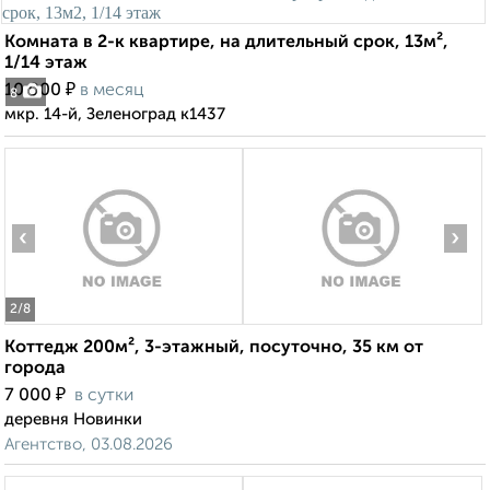
Комната в 2-к квартире, на длительный срок, 13м²,
1/14 этаж
₽
10 000
в месяц
8
мкр. 14-й, Зеленоград к1437
‹
›
2
/8
Коттедж 200м², 3-этажный, посуточно, 35 км от
города
₽
7 000
в сутки
деревня Новинки
Агентство, 03.08.2026