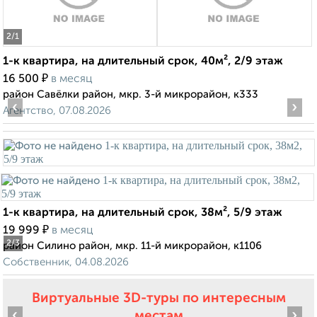
2
/1
1-к квартира, на длительный срок, 40м², 2/9 этаж
₽
16 500
в месяц
район Савёлки район, мкр. 3-й микрорайон, к333
‹
›
Агентство, 07.08.2026
1-к квартира, на длительный срок, 38м², 5/9 этаж
₽
19 999
в месяц
2
/3
район Силино район, мкр. 11-й микрорайон, к1106
Собственник, 04.08.2026
Виртуальные 3D-туры по интересным
‹
›
местам