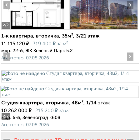
‹
›
2
/2
1-к квартира, вторичка, 35м², 3/21 этаж
₽
₽
11 115 120
319 400
за м²
мкр. 22-й, ЖК Зелёный Парк 5.2
‹
›
Агентство, 07.08.2026
Студия квартира, вторичка, 48м², 1/14 этаж
₽
₽
10 262 000
215 200
за м²
2
/2
мкр. 6-й, Зеленоград к608
Агентство, 07.08.2026