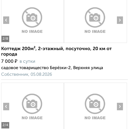
‹
›
2
/8
Коттедж 200м², 2-этажный, посуточно, 20 км от
города
₽
7 000
в сутки
садовое товарищество Берёзки-2, Верхняя улица
Собственник, 05.08.2026
‹
›
2
/4