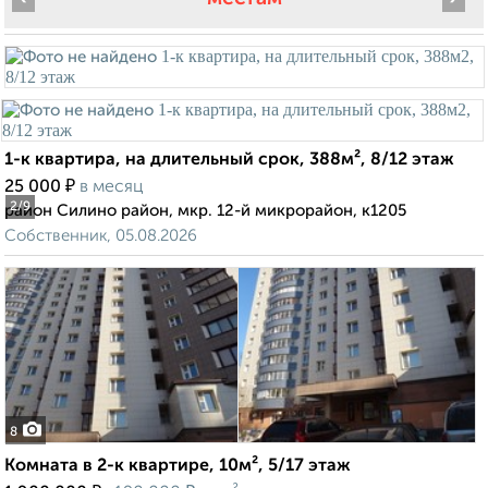
1-к квартира, на длительный срок, 388м², 8/12 этаж
₽
25 000
в месяц
2
/9
район Силино район, мкр. 12-й микрорайон, к1205
Собственник, 05.08.2026
8
Комната в 2-к квартире, 10м², 5/17 этаж