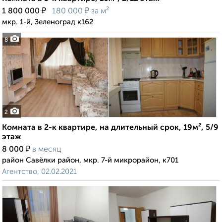
₽
₽
1 800 000
180 000
за м²
мкр. 1-й, Зеленоград к162
8
2
Комната в 2-к квартире, на длительный срок, 19м², 5/9
этаж
₽
8 000
в месяц
район Савёлки район, мкр. 7-й микрорайон, к701
Агентство, 02.02.2021