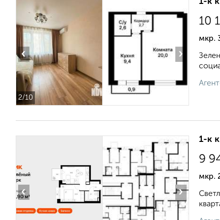
1-к 
10 
мкр. 
‹
›
Зелен
социа
Агент
2
/10
1-к 
9 9
мкр. 
‹
›
Светл
кварт