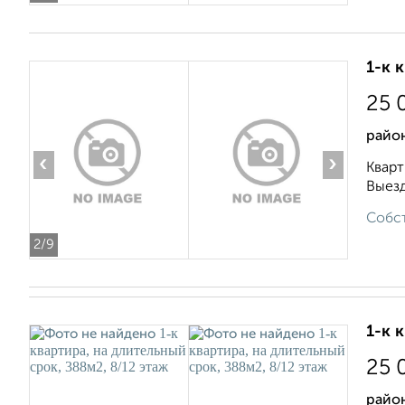
1-к 
25 
район
‹
›
Кварт
Выезд
Собст
2
/9
1-к 
25 
район