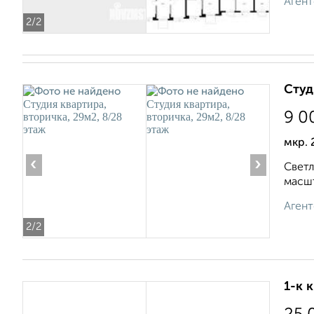
Агент
2
/2
Студ
9 0
мкр. 
‹
›
Светл
масшт
Агент
2
/2
1-к 