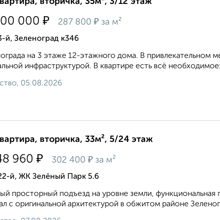
квартира, вторичка, 35м², 3/12 этаж
₽
100 000
₽
287 800
за м²
3-й, Зеленоград к346
ограда на 3 этаже 12-этажного дома. В привлекательном 
льной инфраструктурой. В квартире есть всё необходимое: 
ство, 05.08.2026
квартира, вторичка, 33м², 5/24 этаж
₽
48 960
₽
302 400
за м²
22-й, ЖК Зелёный Парк 5.6
ый просторный подъезд на уровне земли, функциональная п
ал с оригинальной архитектурой в обжитом районе Зеленог