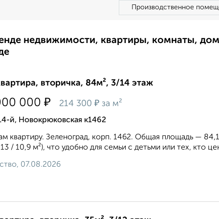
Производственное помещ
ренде недвижимости, квартиры, комнаты, до
де
квартира, вторичка, 84м², 3/14 этаж
₽
000 000
₽
214 300
за м²
14-й, Новокрюковская к1462
м квартиру. Зeлeнoгpaд, кopп. 1462. Общая площадь — 84,1 
/ 13 / 10,9 м²), чтo удoбнo для ceмьи с детьми или тех, кто 
ство, 07.08.2026