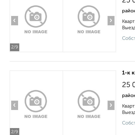
25 
район
‹
›
Кварт
Выезд
Собст
2
/9
1-к 
25 
район
‹
›
Кварт
Выезд
Собст
2
/9