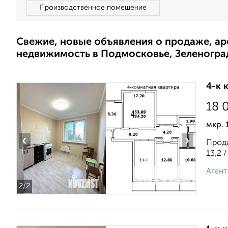
Производственное помещение
Свежие, новые объявления о продаже, а
недвижимость в Подмосковье, Зеленогра
4-к 
18 
мкр. 
‹
›
Прода
13,2 
Агент
2
/2