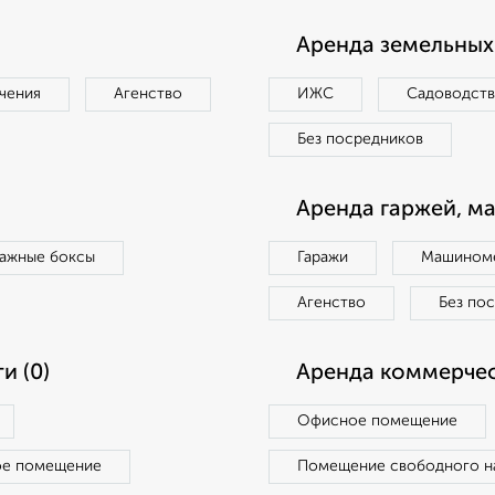
Аренда земельных 
чения
Агенство
ИЖС
Садоводст
Без посредников
Аренда гаржей, м
ражные боксы
Гаражи
Машиноме
Агенство
Без по
и (0)
Аренда коммерчес
Офисное помещение
ое помещение
Помещение свободного н