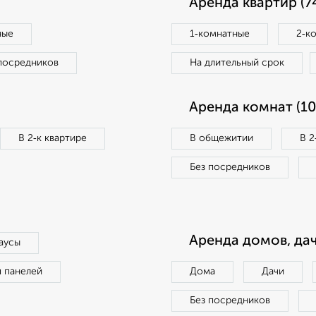
Аренда квартир (7
ные
1‑комнатные
2‑к
посредников
На длительный срок
Аренда комнат (10
В 2‑к квартире
В общежитии
В 2
Без посредников
Аренда домов, дач
аусы
п панелей
Дома
Дачи
Без посредников