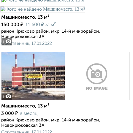
Машиноместо, 13 м²
₽
₽
150 000
11 600
за м²
район Крюково район, мкр. 14-й микрорайон,
Новокрюковская 3А
1
Собственник, 17.01.2022
1
Машиноместо, 13 м²
₽
3 000
в месяц
район Крюково район, мкр. 14-й микрорайон,
Новокрюковская 3А
Собственник, 17.01.2022