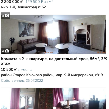
₽
₽
2 200 000
129 500
за м²
мкр. 1-й, Зеленоград к162
8
6
Комната в 2-к квартире, на длительный срок, 56м², 3/9
этаж
₽
10 500
в месяц
район Старое Крюково район, мкр. 9-й микрорайон, к919
Собственник, 25.07.2022