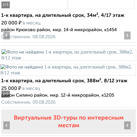
2
/3
1-к квартира, на длительный срок, 34м², 4/17 этаж
₽
20 000
в месяц
район Крюково район, мкр. 14-й микрорайон, к1454
‹
›
Собственник, 08.08.2026
1-к квартира, на длительный срок, 388м², 8/12 этаж
₽
25 000
в месяц
2
/9
район Силино район, мкр. 12-й микрорайон, к1205
Собственник, 09.08.2026
Виртуальные 3D-туры по интересным
‹
›
местам