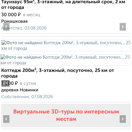
Таунхаус 95м², 3-этажный, на длительный срок, 2 км
от города
₽
30 000
в месяц
Ромашковая
‹
›
Агентство, 03.08.2026
Коттедж 200м², 3-этажный, посуточно, 25 км от
города
₽
7 000
в сутки
2
/8
деревня Новинки
Собственник, 07.08.2026
Виртуальные 3D-туры по интересным
‹
›
местам