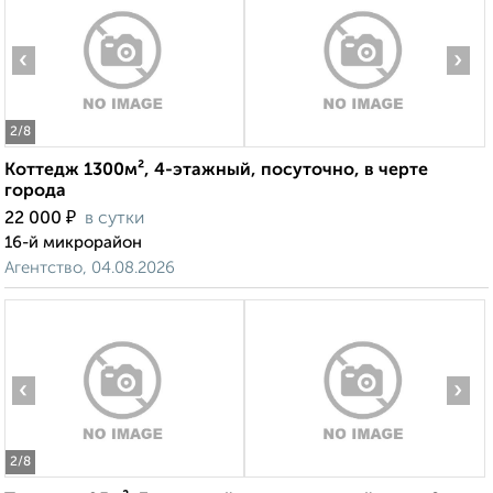
‹
›
2
/8
Коттедж 1300м², 4-этажный, посуточно, в черте
города
₽
22 000
в сутки
16-й микрорайон
Агентство, 04.08.2026
‹
›
2
/8