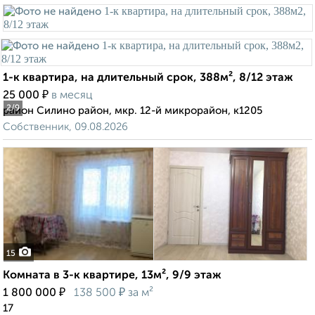
1-к квартира, на длительный срок, 388м², 8/12 этаж
₽
25 000
в месяц
2
/9
район Силино район, мкр. 12-й микрорайон, к1205
Собственник, 09.08.2026
15
Комната в 3-к квартире, 13м², 9/9 этаж
₽
₽
1 800 000
138 500
за м²
17