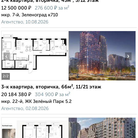
2-к квартира, вторичка, 45м², 5/12 этаж
₽
₽
12 500 000
276 600
за м²
мкр. 7-й, Зеленоград к710
Агентство, 10.08.2026
‹
›
2
/2
3-к квартира, вторичка, 66м², 11/21 этаж
₽
₽
20 184 380
304 900
за м²
мкр. 22-й, ЖК Зелёный Парк 5.2
Агентство, 02.08.2026