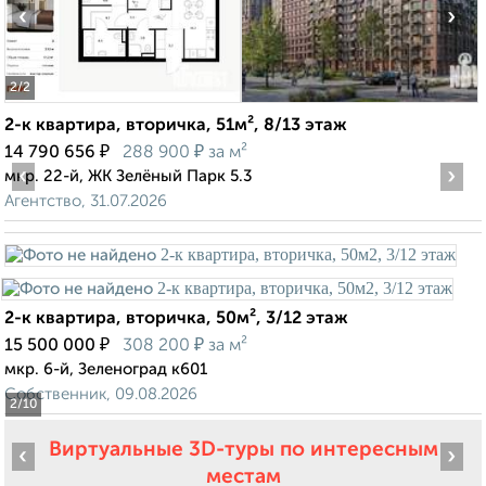
‹
›
2
/2
2-к квартира, вторичка, 51м², 8/13 этаж
₽
₽
14 790 656
288 900
за м²
‹
›
мкр. 22-й, ЖК Зелёный Парк 5.3
Агентство, 31.07.2026
2-к квартира, вторичка, 50м², 3/12 этаж
₽
₽
15 500 000
308 200
за м²
мкр. 6-й, Зеленоград к601
Собственник, 09.08.2026
2
/10
Виртуальные 3D-туры по интересным
‹
›
местам