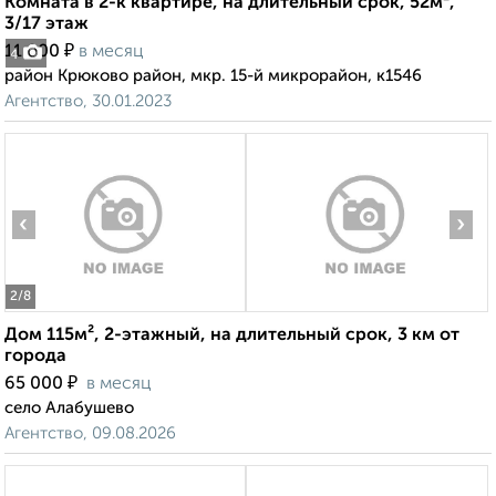
Комната в 2-к квартире, на длительный срок, 52м²,
3/17 этаж
₽
11 000
в месяц
4
район Крюково район, мкр. 15-й микрорайон, к1546
Агентство, 30.01.2023
‹
›
2
/8
Дом 115м², 2-этажный, на длительный срок, 3 км от
города
₽
65 000
в месяц
село Алабушево
Агентство, 09.08.2026