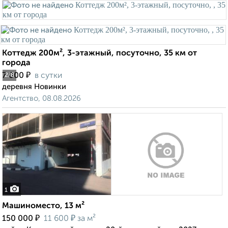
Коттедж 200м², 3-этажный, посуточно, 35 км от
города
₽
7 000
в сутки
2
/8
деревня Новинки
Агентство, 08.08.2026
1
Машиноместо, 13 м²
₽
₽
150 000
11 600
за м²