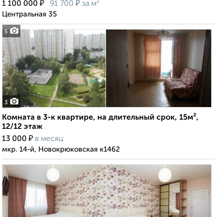
₽
₽
1 100 000
91 700
за м²
Центральная 35
5
3
Комната в 3-к квартире, на длительный срок, 15м²,
12/12 этаж
₽
13 000
в месяц
мкр. 14-й, Новокрюковская к1462