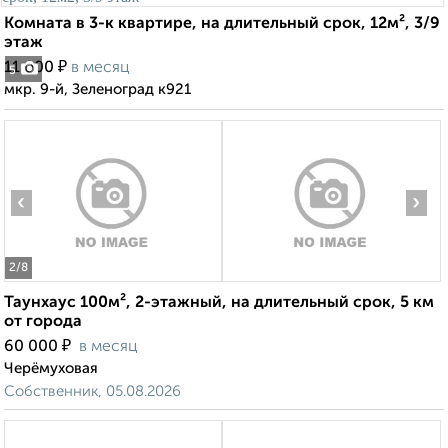
Комната в 3-к квартире, на длительный срок, 12м², 3/9
этаж
₽
11 000
в месяц
5
мкр. 9-й, Зеленоград к921
‹
›
2
/8
Таунхаус 100м², 2-этажный, на длительный срок, 5 км
от города
₽
60 000
в месяц
Черёмуховая
Собственник, 05.08.2026