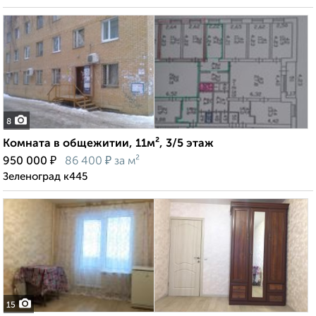
8
Комната в общежитии, 11м², 3/5 этаж
₽
₽
950 000
86 400
за м²
Зеленоград к445
15