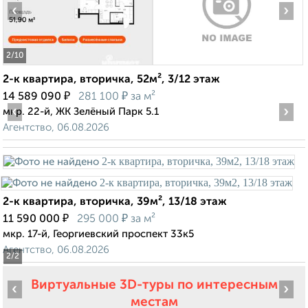
‹
›
2
/10
2-к квартира, вторичка, 52м², 3/12 этаж
₽
₽
14 589 090
281 100
за м²
‹
›
мкр. 22-й, ЖК Зелёный Парк 5.1
Агентство, 06.08.2026
2-к квартира, вторичка, 39м², 13/18 этаж
₽
₽
11 590 000
295 000
за м²
мкр. 17-й, Георгиевский проспект 33к5
Агентство, 06.08.2026
2
/2
Виртуальные 3D-туры по интересным
‹
›
местам