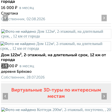
города
₽
16 000
в месяц
Спартака
‹
›
Собственник, 02.08.2026
Дом 122м², 2-этажный, на длительный срок, 12 км от
города
₽
45 000
в месяц
2
/8
деревня Брёхово
Собственник, 28.07.2026
Виртуальные 3D-туры по интересным
‹
›
местам