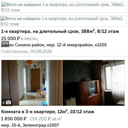
1-к квартира, на длительный срок, 388м², 8/12 этаж
₽
25 000
в месяц
2
/9
район Силино район, мкр. 12-й микрорайон, к1205
Собственник, 04.08.2026
6
Комната в 3-к квартире, 12м², 10/12 этаж
₽
₽
1 850 000
154 200
за м²
мкр. 10-й, Зеленоград к1007