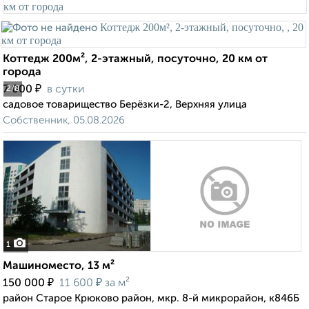
Коттедж 200м², 2-этажный, посуточно, 20 км от
города
₽
7 000
в сутки
2
/8
садовое товарищество Берёзки-2, Верхняя улица
Собственник, 05.08.2026
1
Машиноместо, 13 м²
₽
₽
150 000
11 600
за м²
район Старое Крюково район, мкр. 8-й микрорайон, к846Б