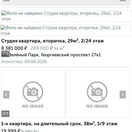
Студия квартира, вторичка, 29м², 2/24 этаж
₽
₽
8 381 000
289 000
за м²
2
/2
ЖК Зелёный Парк, Георгиевский проспект 27к1
Агентство, 09.08.2026
‹
›
2
/3
1-к квартира, на длительный срок, 38м², 5/9 этаж
₽
19 999
в месяц