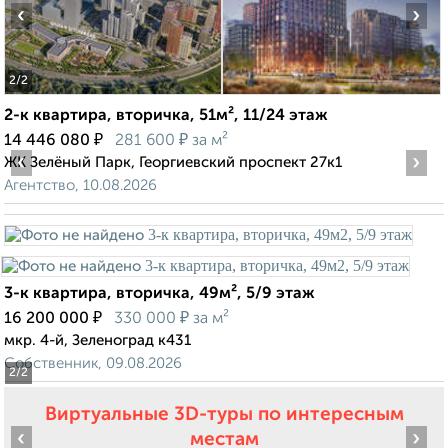
‹
›
2
/2
2-к квартира, вторичка, 51м², 11/24 этаж
₽
₽
14 446 080
281 600
за м²
‹
›
ЖК Зелёный Парк, Георгиевский проспект 27к1
Агентство, 10.08.2026
3-к квартира, вторичка, 49м², 5/9 этаж
₽
₽
16 200 000
330 000
за м²
мкр. 4-й, Зеленоград к431
Собственник, 09.08.2026
2
/2
Виртуальные 3D-туры по интересным
‹
›
местам