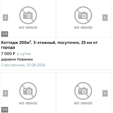
‹
›
2
/8
Коттедж 200м², 3-этажный, посуточно, 25 км от
города
₽
7 000
в сутки
деревня Новинки
Собственник, 07.08.2026
‹
›
2
/8