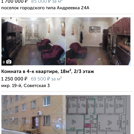
₽
₽
1 700 000
85 000
за м²
поселок городского типа Андреевка 24А
8
Комната в 4-к квартире, 18м², 2/3 этаж
₽
₽
1 250 000
69 500
за м²
мкр. 19-й, Советская 3