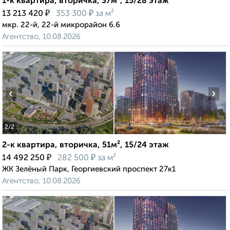
1-к квартира, вторичка, 37м², 15/28 этаж
₽
₽
13 213 420
353 300
за м²
мкр. 22-й, 22-й микрорайон 6.6
Агентство, 10.08.2026
‹
›
2
/2
2-к квартира, вторичка, 51м², 15/24 этаж
₽
₽
14 492 250
282 500
за м²
ЖК Зелёный Парк, Георгиевский проспект 27к1
Агентство, 10.08.2026