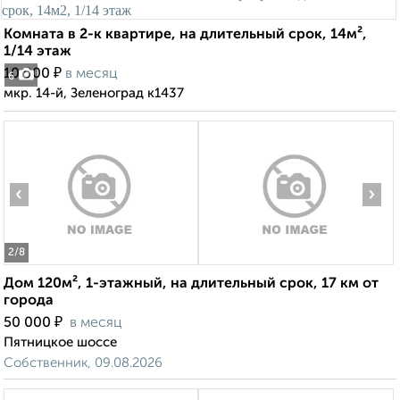
Комната в 2-к квартире, на длительный срок, 14м²,
1/14 этаж
₽
10 000
в месяц
6
мкр. 14-й, Зеленоград к1437
‹
›
2
/8
Дом 120м², 1-этажный, на длительный срок, 17 км от
города
₽
50 000
в месяц
Пятницкое шоссе
Собственник, 09.08.2026