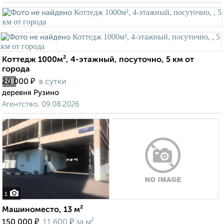
Коттедж 1000м², 4-этажный, посуточно, 5 км от
города
₽
20 000
в сутки
2
/8
деревня Рузино
Агентство, 09.08.2026
1
Машиноместо, 13 м²
₽
₽
150 000
11 600
за м²