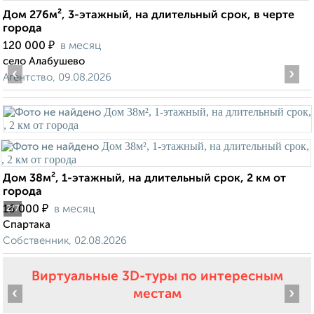
Дом 276м², 3-этажный, на длительный срок, в черте
города
₽
120 000
в месяц
село Алабушево
‹
›
Агентство, 09.08.2026
Дом 38м², 1-этажный, на длительный срок, 2 км от
города
₽
16 000
в месяц
2
/7
Спартака
Собственник, 02.08.2026
Виртуальные 3D-туры по интересным
‹
›
местам