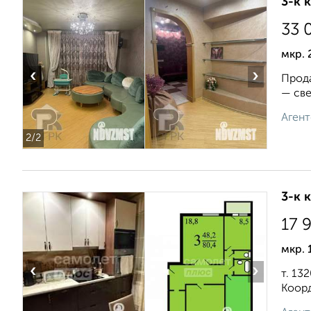
3-к 
33 
мкр. 
‹
›
Прода
— све
Агент
2
/2
3-к 
17 
мкр. 
‹
›
т. 1
Коорд