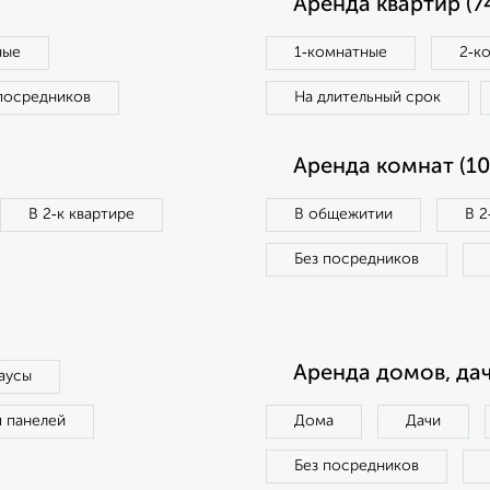
Аренда квартир (7
ные
1‑комнатные
2‑к
посредников
На длительный срок
Аренда комнат (10
В 2‑к квартире
В общежитии
В 2
Без посредников
Аренда домов, дач
аусы
п панелей
Дома
Дачи
Без посредников