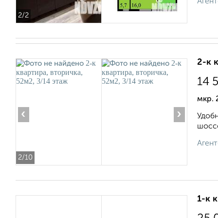
Агент
2
/2
2-к 
14 
мкр. 
‹
›
Удобн
шоссе
Агент
2
/10
1-к 