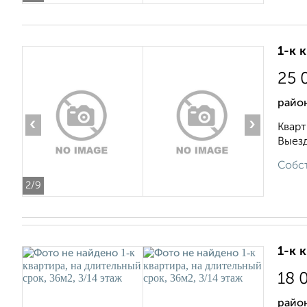
1-к 
25 
район
‹
›
Кварт
Выезд
Собст
2
/9
1-к 
18 
район