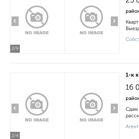
25 
район
‹
›
Кварт
Выезд
Собст
2
/9
1-к 
16 
райо
‹
›
Сдам 
рассм
Агент
2
/4