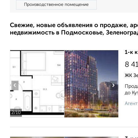
Производственное помещение
Свежие, новые объявления о продаже, а
недвижимость в Подмосковье, Зеленогра
1-к 
8 4
ЖК Зе
‹
›
Прода
до Ку
Агент
2
/10