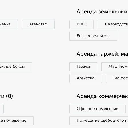
Аренда земельных 
чения
Агенство
ИЖС
Садоводст
Без посредников
Аренда гаржей, м
ражные боксы
Гаражи
Машиноме
Агенство
Без по
и (0)
Аренда коммерчес
Офисное помещение
ое помещение
Помещение свободного н