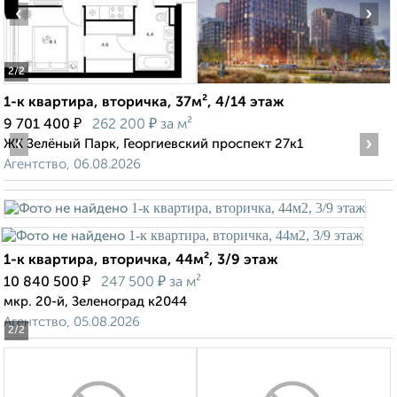
‹
›
2
/2
1-к квартира, вторичка, 37м², 4/14 этаж
₽
₽
9 701 400
262 200
за м²
‹
›
ЖК Зелёный Парк, Георгиевский проспект 27к1
Агентство, 06.08.2026
1-к квартира, вторичка, 44м², 3/9 этаж
₽
₽
10 840 500
247 500
за м²
мкр. 20-й, Зеленоград к2044
Агентство, 05.08.2026
2
/2