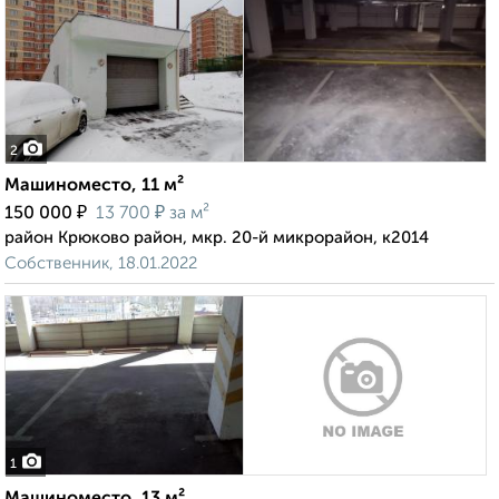
2
Машиноместо, 11 м²
₽
₽
150 000
13 700
за м²
район Крюково район, мкр. 20-й микрорайон, к2014
Собственник, 18.01.2022
1