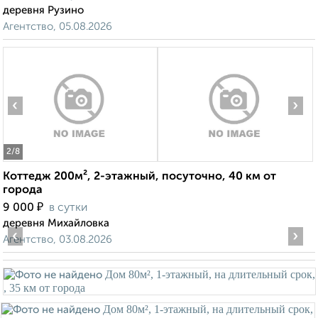
деревня Рузино
Агентство, 05.08.2026
‹
›
2
/8
Коттедж 200м², 2-этажный, посуточно, 40 км от
города
₽
9 000
в сутки
деревня Михайловка
‹
›
Агентство, 03.08.2026