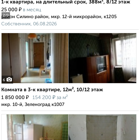
1-к квартира, на длительный срок, 388м², 8/12 этаж
₽
25 000
в месяц
2
/9
район Силино район, мкр. 12-й микрорайон, к1205
Собственник, 06.08.2026
6
Комната в 3-к квартире, 12м², 10/12 этаж
₽
₽
1 850 000
154 200
за м²
мкр. 10-й, Зеленоград к1007