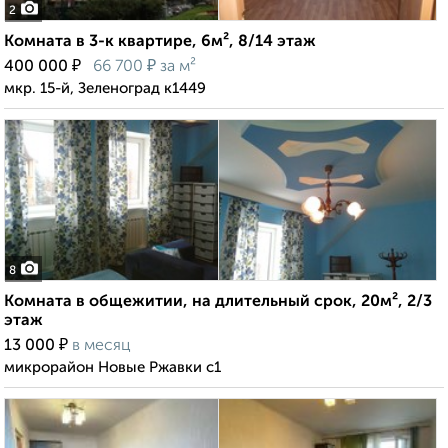
2
Комната в 3-к квартире, 6м², 8/14 этаж
₽
₽
400 000
66 700
за м²
мкр. 15-й, Зеленоград к1449
8
Комната в общежитии, на длительный срок, 20м², 2/3
этаж
₽
13 000
в месяц
микрорайон Новые Ржавки с1