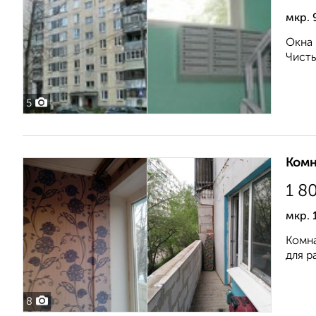
мкр. 
Окна 
Чисты
5
Комн
1 8
мкр. 
Комна
для р
8