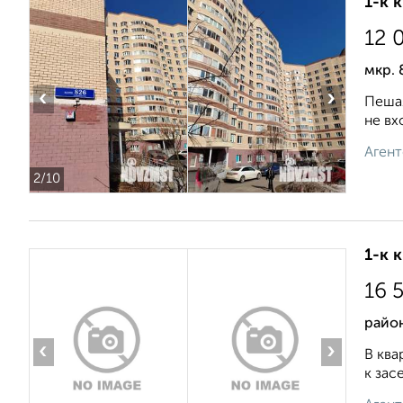
1-к 
12 
мкр. 
‹
›
Пешая
не вх
Агент
2
/10
1-к 
16 
райо
‹
›
В ква
к зас