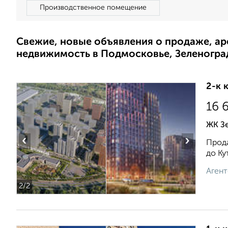
Производственное помещение
Свежие, новые объявления о продаже, а
недвижимость в Подмосковье, Зеленогра
2-к 
16 
ЖК Зе
‹
›
Прода
до Ку
Агент
2
/2