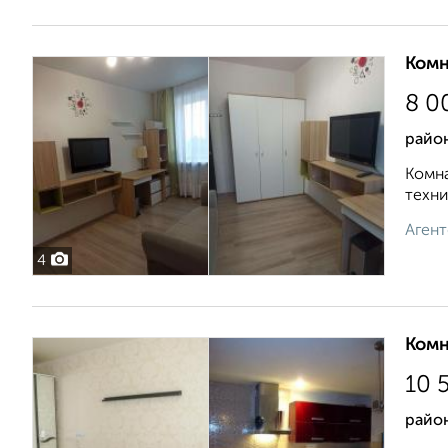
Комн
8 0
район
Комна
техни
Агент
4
Комн
10 
район