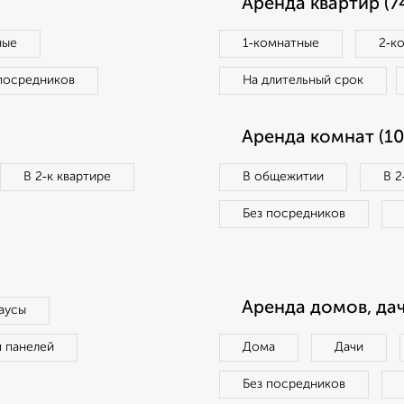
Аренда квартир (7
ные
1‑комнатные
2‑к
посредников
На длительный срок
Аренда комнат (10
В 2‑к квартире
В общежитии
В 2
Без посредников
Аренда домов, дач
аусы
п панелей
Дома
Дачи
Без посредников