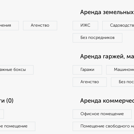
Аренда земельных 
чения
Агенство
ИЖС
Садоводст
Без посредников
Аренда гаржей, м
ражные боксы
Гаражи
Машиноме
Агенство
Без по
и (0)
Аренда коммерчес
Офисное помещение
ое помещение
Помещение свободного н