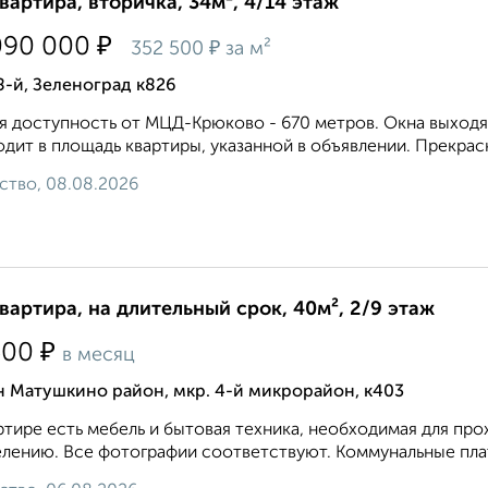
квартира, вторичка, 34м², 4/14 этаж
₽
090 000
₽
352 500
за м²
8-й, Зеленоград к826
 доступность от МЦД-Крюково - 670 метров. Окна выходят
одит в площадь квартиры, указанной в объявлении. Прекрас
ство, 08.08.2026
квартира, на длительный срок, 40м², 2/9 этаж
₽
500
в месяц
н Матушкино район, мкр. 4-й микрорайон, к403
ртире есть мебель и бытовая техника, необходимая для про
елению. Все фотографии соответствуют. Коммунальные плат