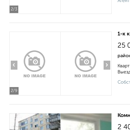
Агент
2
/3
1-к 
25 
район
‹
›
Кварт
Выезд
Собст
2
/9
Комн
2 4