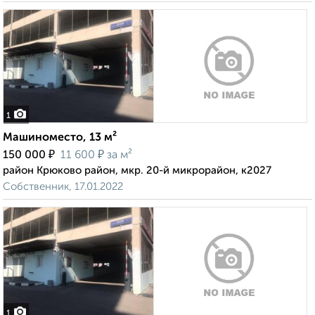
1
Машиноместо, 13 м²
₽
₽
150 000
11 600
за м²
район Крюково район, мкр. 20-й микрорайон, к2027
Собственник, 17.01.2022
1