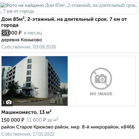
Дом 85м², 2-этажный, на длительный срок, 7 км от
города
₽
25 000
в месяц
2
/1
деревня Коньково
Собственник, 03.08.2026
1
Машиноместо, 13 м²
₽
₽
150 000
11 600
за м²
район Старое Крюково район, мкр. 8-й микрорайон, к846Б
Собственник, 17.01.2022