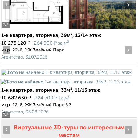
‹
›
2
/2
1-к квартира, вторичка, 39м², 13/14 этаж
₽
₽
10 278 120
264 900
за м²
‹
›
мкр. 22-й, ЖК Зелёный Парк
Агентство, 31.07.2026
1-к квартира, вторичка, 33м², 11/13 этаж
₽
₽
10 682 630
324 700
за м²
мкр. 22-й, ЖК Зелёный Парк 5.3
Агентство, 05.08.2026
2
/2
Виртуальные 3D-туры по интересным
‹
›
местам