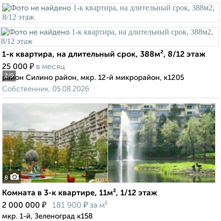
1-к квартира, на длительный срок, 388м², 8/12 этаж
₽
25 000
в месяц
2
/9
район Силино район, мкр. 12-й микрорайон, к1205
Собственник, 05.08.2026
8
Комната в 3-к квартире, 11м², 1/12 этаж
₽
₽
2 000 000
181 900
за м²
мкр. 1-й, Зеленоград к158