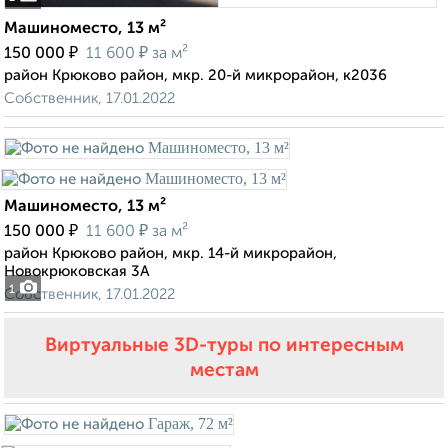
Машиноместо, 13 м²
₽
₽
150 000
11 600
за м²
район Крюково район, мкр. 20-й микрорайон, к2036
Собственник, 17.01.2022
Машиноместо, 13 м²
₽
₽
150 000
11 600
за м²
район Крюково район, мкр. 14-й микрорайон,
Новокрюковская 3А
1
Собственник, 17.01.2022
Виртуальные 3D-туры по интересным
местам