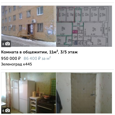
8
Комната в общежитии, 11м², 3/5 этаж
₽
₽
950 000
86 400
за м²
Зеленоград к445
8