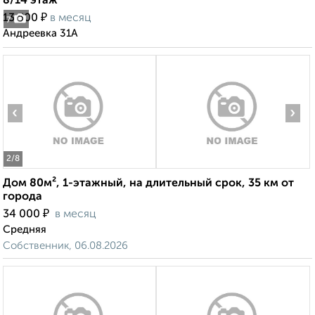
8/14 этаж
₽
13 500
в месяц
7
Андреевка 31А
‹
›
2
/8
Дом 80м², 1-этажный, на длительный срок, 35 км от
города
₽
34 000
в месяц
Средняя
Собственник, 06.08.2026