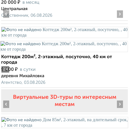
₽
20 000
в месяц
Центральная
‹
›
Собственник, 06.08.2026
Коттедж 200м², 2-этажный, посуточно, 40 км от
города
₽
9 000
в сутки
2
/8
деревня Михайловка
Агентство, 03.08.2026
Виртуальные 3D-туры по интересным
‹
›
местам