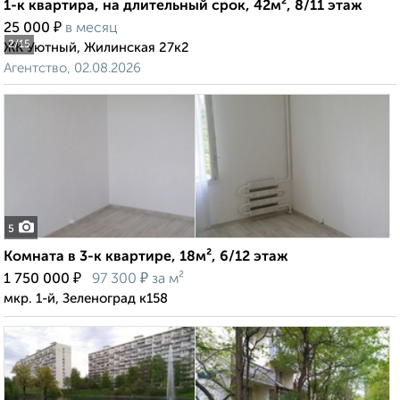
1-к квартира, на длительный срок, 42м², 8/11 этаж
₽
25 000
в месяц
2
/15
ЖК Уютный, Жилинская 27к2
Агентство, 02.08.2026
5
Комната в 3-к квартире, 18м², 6/12 этаж
₽
₽
1 750 000
97 300
за м²
мкр. 1-й, Зеленоград к158