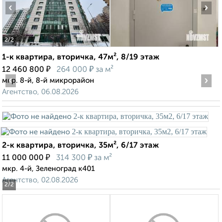
‹
›
2
/2
1-к квартира, вторичка, 47м², 8/19 этаж
₽
₽
12 460 800
264 000
за м²
‹
›
мкр. 8-й, 8-й микрорайон
Агентство, 06.08.2026
2-к квартира, вторичка, 35м², 6/17 этаж
₽
₽
11 000 000
314 300
за м²
мкр. 4-й, Зеленоград к401
Агентство, 02.08.2026
2
/2