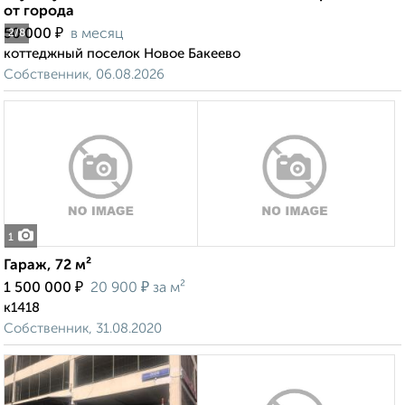
от города
₽
50 000
в месяц
2
/8
коттеджный поселок Новое Бакеево
Собственник, 06.08.2026
1
Гараж, 72 м²
₽
₽
1 500 000
20 900
за м²
к1418
Собственник, 31.08.2020