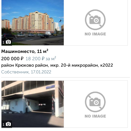
1
Машиноместо, 11 м²
₽
₽
200 000
18 200
за м²
район Крюково район, мкр. 20-й микрорайон, к2022
Собственник, 17.01.2022
1