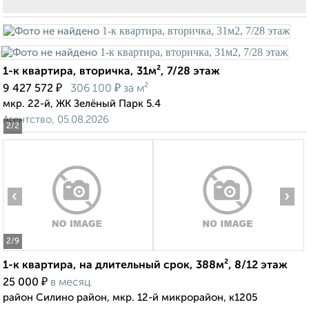
1-к квартира, вторичка, 31м², 7/28 этаж
₽
₽
9 427 572
306 100
за м²
мкр. 22-й, ЖК Зелёный Парк 5.4
Агентство, 05.08.2026
2
/2
‹
›
2
/9
1-к квартира, на длительный срок, 388м², 8/12 этаж
₽
25 000
в месяц
район Силино район, мкр. 12-й микрорайон, к1205