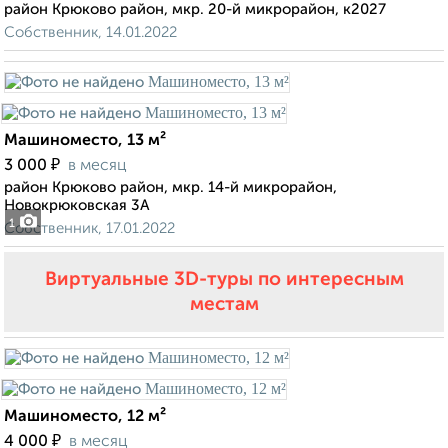
район Крюково район, мкр. 20-й микрорайон, к2027
Собственник, 14.01.2022
Машиноместо, 13 м²
₽
3 000
в месяц
район Крюково район, мкр. 14-й микрорайон,
Новокрюковская 3А
1
Собственник, 17.01.2022
Виртуальные 3D-туры по интересным
местам
Машиноместо, 12 м²
₽
4 000
в месяц