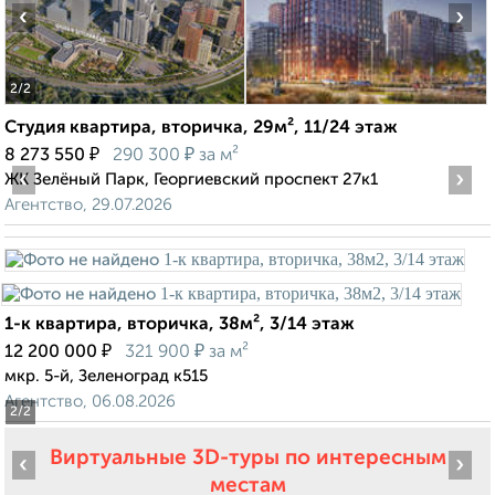
‹
›
2
/2
Студия квартира, вторичка, 29м², 11/24 этаж
₽
₽
8 273 550
290 300
за м²
‹
›
ЖК Зелёный Парк, Георгиевский проспект 27к1
Агентство, 29.07.2026
1-к квартира, вторичка, 38м², 3/14 этаж
₽
₽
12 200 000
321 900
за м²
мкр. 5-й, Зеленоград к515
Агентство, 06.08.2026
2
/2
Виртуальные 3D-туры по интересным
‹
›
местам