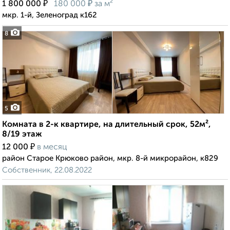
₽
₽
1 800 000
180 000
за м²
мкр. 1-й, Зеленоград к162
8
5
Комната в 2-к квартире, на длительный срок, 52м²,
8/19 этаж
₽
12 000
в месяц
район Старое Крюково район, мкр. 8-й микрорайон, к829
Собственник, 22.08.2022