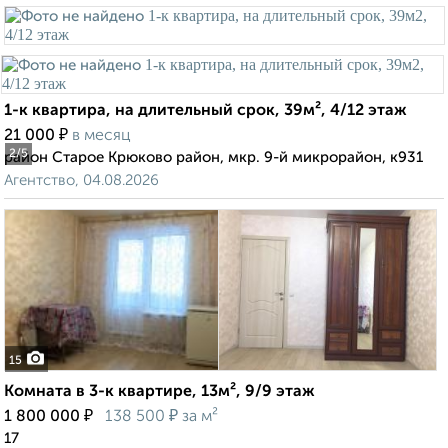
1-к квартира, на длительный срок, 39м², 4/12 этаж
₽
21 000
в месяц
2
/5
район Старое Крюково район, мкр. 9-й микрорайон, к931
Агентство, 04.08.2026
15
Комната в 3-к квартире, 13м², 9/9 этаж
₽
₽
1 800 000
138 500
за м²
17