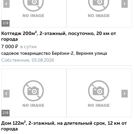
‹
›
2
/8
Коттедж 200м², 2-этажный, посуточно, 20 км от
города
₽
7 000
в сутки
садовое товарищество Берёзки-2, Верхняя улица
Собственник, 05.08.2026
‹
›
2
/8
Дом 122м², 2-этажный, на длительный срок, 12 км от
города