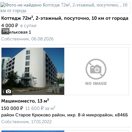
Коттедж 72м², 2-этажный, посуточно, 10 км от города
₽
4 000
в сутки
2
/8
Васильковая 1
Собственник, 06.08.2026
1
Машиноместо, 13 м²
₽
₽
150 000
11 600
за м²
район Старое Крюково район, мкр. 8-й микрорайон, к846Б
Собственник, 17.01.2022