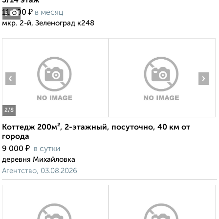
5/14 этаж
₽
11 000
в месяц
5
мкр. 2-й, Зеленоград к248
‹
›
2
/8
Коттедж 200м², 2-этажный, посуточно, 40 км от
города
₽
9 000
в сутки
деревня Михайловка
Агентство, 03.08.2026