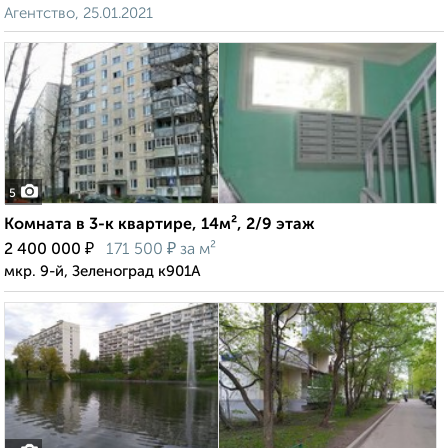
Агентство, 25.01.2021
5
Комната в 3-к квартире, 14м², 2/9 этаж
₽
₽
2 400 000
171 500
за м²
мкр. 9-й, Зеленоград к901А