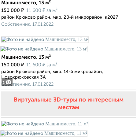
Машиноместо, 13 м²
₽
₽
150 000
11 600
за м²
район Крюково район, мкр. 20-й микрорайон, к2027
Собственник, 17.01.2022
Машиноместо, 13 м²
₽
₽
150 000
11 600
за м²
район Крюково район, мкр. 14-й микрорайон,
Новокрюковская 3А
1
Собственник, 17.01.2022
Виртуальные 3D-туры по интересным
местам