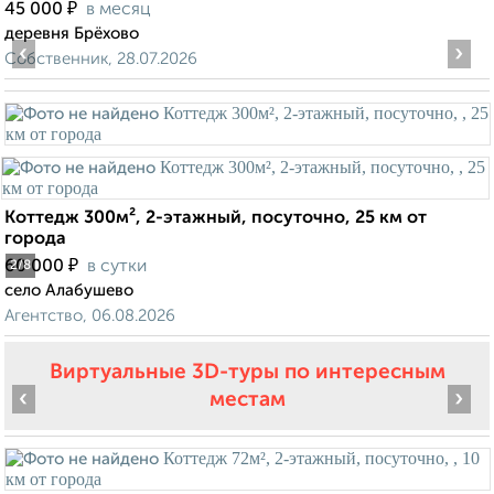
₽
45 000
в месяц
деревня Брёхово
‹
›
Собственник, 28.07.2026
Коттедж 300м², 2-этажный, посуточно, 25 км от
города
₽
60 000
в сутки
2
/8
село Алабушево
Агентство, 06.08.2026
Виртуальные 3D-туры по интересным
‹
›
местам