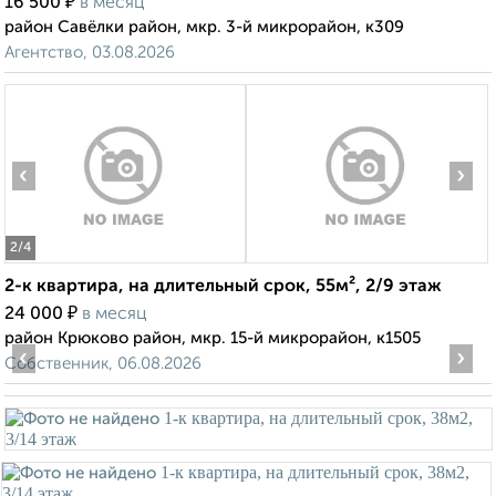
₽
16 500
в месяц
район Савёлки район, мкр. 3-й микрорайон, к309
Агентство, 03.08.2026
‹
›
2
/4
2-к квартира, на длительный срок, 55м², 2/9 этаж
₽
24 000
в месяц
район Крюково район, мкр. 15-й микрорайон, к1505
‹
›
Собственник, 06.08.2026