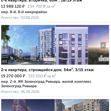
2-к квартира, вторичка, 60м², 18/19 этаж
₽
₽
13 988 120
234 700
за м²
мкр. 8-й, 8-й микрорайон
Агентство, 03.08.2026
‹
›
2
/2
2-к квартира, строящийся дом, 54м², 3/15 этаж
₽
₽
19 270 000
355 600
за м²
мкр. 2-й, ЖК Зеленоград Ривьера, жилой комплекс
Зеленоград Ривьера
Агентство, 06.08.2026