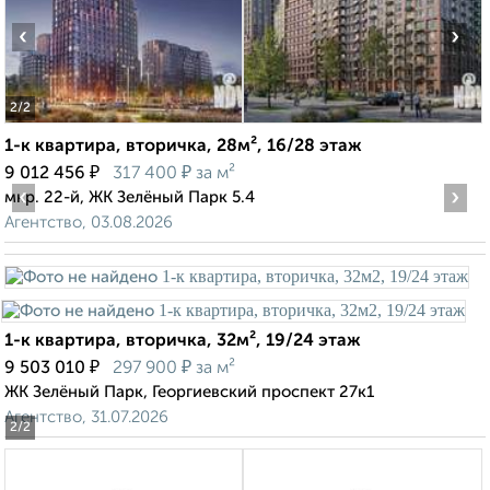
‹
›
2
/2
1-к квартира, вторичка, 28м², 16/28 этаж
₽
₽
9 012 456
317 400
за м²
‹
›
мкр. 22-й, ЖК Зелёный Парк 5.4
Агентство, 03.08.2026
1-к квартира, вторичка, 32м², 19/24 этаж
₽
₽
9 503 010
297 900
за м²
ЖК Зелёный Парк, Георгиевский проспект 27к1
Агентство, 31.07.2026
2
/2