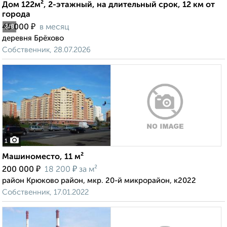
Дом 122м², 2-этажный, на длительный срок, 12 км от
города
₽
45 000
в месяц
2
/8
деревня Брёхово
Собственник, 28.07.2026
1
Машиноместо, 11 м²
₽
₽
200 000
18 200
за м²
район Крюково район, мкр. 20-й микрорайон, к2022
Собственник, 17.01.2022