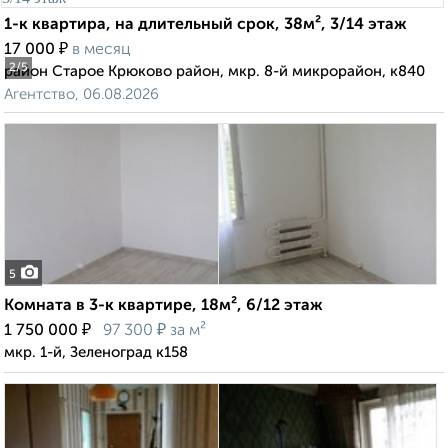
1-к квартира, на длительный срок, 38м², 3/14 этаж
₽
17 000
в месяц
2
/5
район Старое Крюково район, мкр. 8-й микрорайон, к840
Агентство, 06.08.2026
5
Комната в 3-к квартире, 18м², 6/12 этаж
₽
₽
1 750 000
97 300
за м²
мкр. 1-й, Зеленоград к158