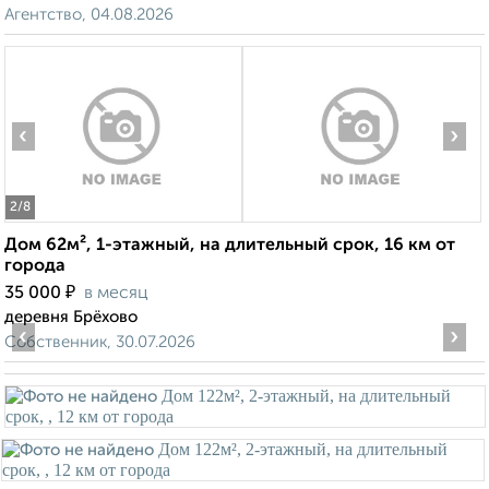
Агентство, 04.08.2026
‹
›
2
/8
Дом 62м², 1-этажный, на длительный срок, 16 км от
города
₽
35 000
в месяц
деревня Брёхово
‹
›
Собственник, 30.07.2026