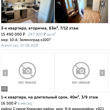
‹
›
2
/2
3-к квартира, вторичка, 63м², 7/12 этаж
₽
₽
15 490 000
247 900
за м²
мкр. 10-й, Зеленоград к1007
Агентство, 07.08.2026
‹
›
2
/1
1-к квартира, на длительный срок, 40м², 3/9 этаж
₽
16 500
в месяц
район Старое Крюково район, мкр. 9-й микрорайон, к921