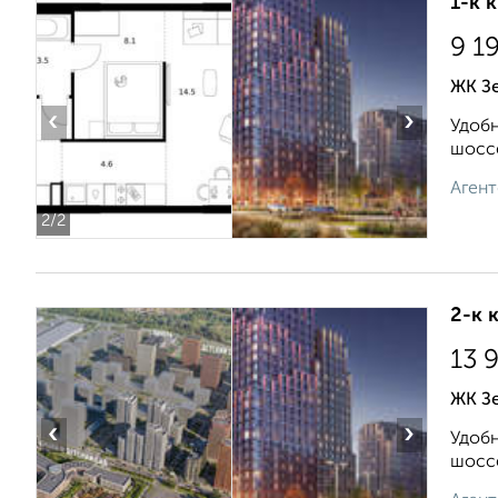
1-к 
9 1
ЖК Зе
‹
›
Удобн
шоссе
Агент
2
/2
2-к 
13 
ЖК Зе
‹
›
Удобн
шоссе