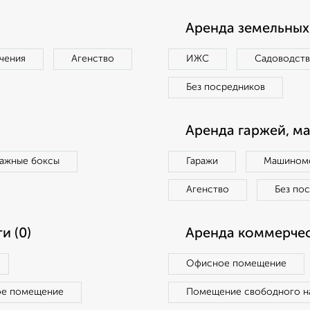
Аренда земельных 
чения
Агенство
ИЖС
Садоводст
Без посредников
Аренда гаржей, м
ражные боксы
Гаражи
Машиноме
Агенство
Без по
и (0)
Аренда коммерчес
Офисное помещение
ое помещение
Помещение свободного н