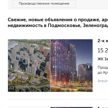
Производственное помещение
Свежие, новые объявления о продаже, а
недвижимость в Подмосковье, Зеленогра
2-к 
15 
ЖК Зе
‹
›
Прода
до Ку
Агент
2
/2