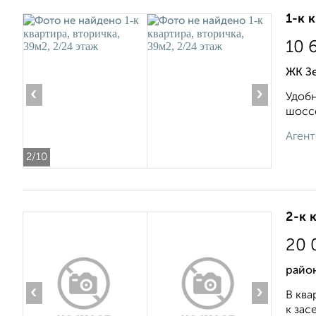
1-к 
10 
ЖК Зе
‹
›
Удобн
шоссе
Агент
2
/10
2-к 
20 
район
‹
›
В ква
к зас