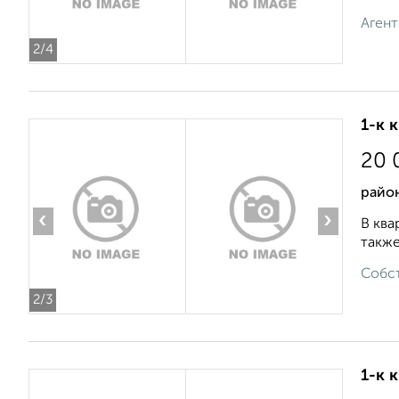
Агент
2
/4
1-к 
20 
район
‹
›
В ква
также
Собст
2
/3
1-к 