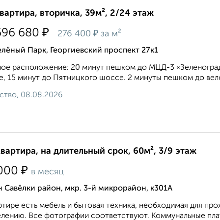
квартира, вторичка, 39м², 2/24 этаж
₽
696 680
₽
276 400
за м²
лёный Парк, Георгиевский проспект 27к1
ое расположение: 20 минут пешком до МЦД-3 «Зеленоград
, 15 минут до Пятницкого шоссе. 2 минуты пешком до вело
ство, 08.08.2026
квартира, на длительный срок, 60м², 3/9 этаж
₽
000
в месяц
 Савёлки район, мкр. 3-й микрорайон, к301А
ртире есть мебель и бытовая техника, необходимая для про
елению. Все фотографии соответствуют. Коммунальные плат