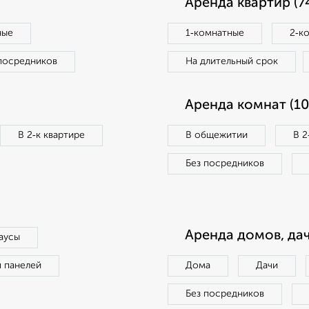
Аренда квартир (7
ные
1‑комнатные
2‑к
посредников
На длительный срок
Аренда комнат (10
В 2‑к квартире
В общежитии
В 2
Без посредников
Аренда домов, дач
аусы
п панелей
Дома
Дачи
Без посредников