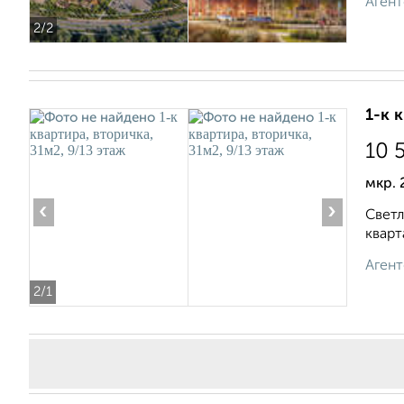
Агент
2
/2
1-к 
10 
мкр. 
‹
›
Светл
кварт
Агент
2
/1