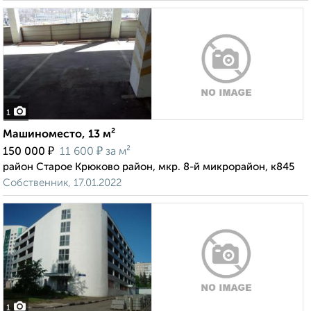
1
Машиноместо, 13 м²
₽
₽
150 000
11 600
за м²
район Старое Крюково район, мкр. 8-й микрорайон, к845
Собственник, 17.01.2022
1