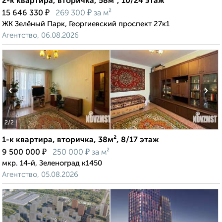
2-к квартира, вторичка, 58м², 10/24 этаж
₽
₽
15 646 330
269 300
за м²
ЖК Зелёный Парк, Георгиевский проспект 27к1
Агентство, 06.08.2026
‹
›
2
/2
1-к квартира, вторичка, 38м², 8/17 этаж
₽
₽
9 500 000
250 000
за м²
мкр. 14-й, Зеленоград к1450
Агентство, 05.08.2026