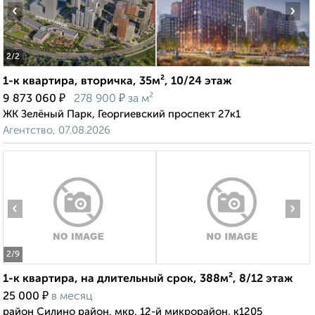
‹
›
2
/2
1-к квартира, вторичка, 35м², 10/24 этаж
₽
₽
9 873 060
278 900
за м²
ЖК Зелёный Парк, Георгиевский проспект 27к1
Агентство, 07.08.2026
‹
›
2
/9
1-к квартира, на длительный срок, 388м², 8/12 этаж
₽
25 000
в месяц
район Силино район, мкр. 12-й микрорайон, к1205