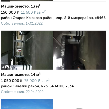
Машиноместо, 13 м²
₽
₽
150 000
11 600
за м²
район Старое Крюково район, мкр. 8-й микрорайон, к846Б
Собственник, 17.01.2022
4
Машиноместо, 14 м²
₽
₽
1 050 000
75 000
за м²
район Савёлки район, мкр. 5А МЖК, к534
Собственник, 22.04.2022