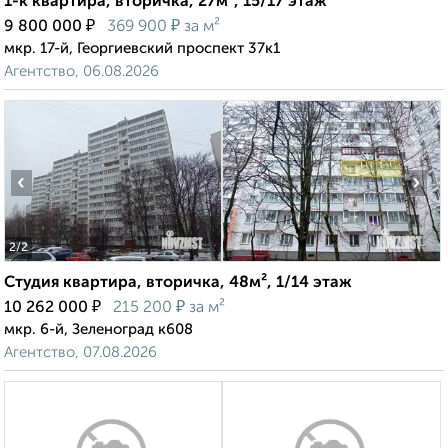
1-к квартира, вторичка, 27м², 15/17 этаж
₽
₽
9 800 000
369 900
за м²
мкр. 17-й, Георгиевский проспект 37к1
Агентство, 06.08.2026
‹
›
2
/2
Студия квартира, вторичка, 48м², 1/14 этаж
₽
₽
10 262 000
215 200
за м²
мкр. 6-й, Зеленоград к608
Агентство, 07.08.2026