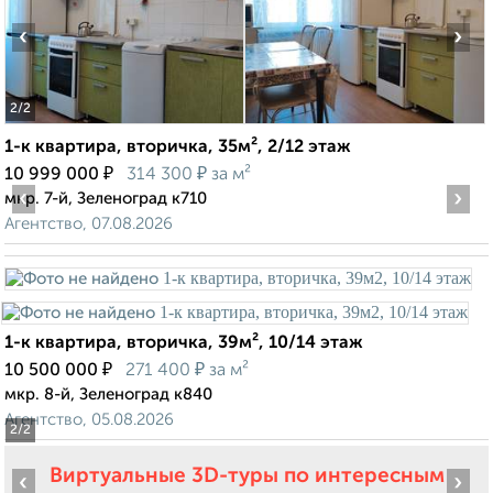
‹
›
2
/2
1-к квартира, вторичка, 35м², 2/12 этаж
₽
₽
10 999 000
314 300
за м²
‹
›
мкр. 7-й, Зеленоград к710
Агентство, 07.08.2026
1-к квартира, вторичка, 39м², 10/14 этаж
₽
₽
10 500 000
271 400
за м²
мкр. 8-й, Зеленоград к840
Агентство, 05.08.2026
2
/2
Виртуальные 3D-туры по интересным
‹
›