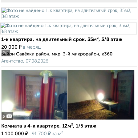
1-к квартира, на длительный срок, 35м², 3/8 этаж
₽
20 000
в месяц
2
/4
район Савёлки район, мкр. 3-й микрорайон, к360
Агентство, 07.08.2026
5
Комната в 4-к квартире, 12м², 1/5 этаж
₽
₽
1 100 000
91 700
за м²