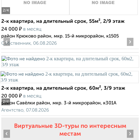
2
/4
2-к квартира, на длительный срок, 55м², 2/9 этаж
₽
24 000
в месяц
район Крюково район, мкр. 15-й микрорайон, к1505
‹
›
Собственник, 06.08.2026
2-к квартира, на длительный срок, 60м², 3/9 этаж
₽
20 000
в месяц
2
/4
район Савёлки район, мкр. 3-й микрорайон, к301А
Агентство, 07.08.2026
Виртуальные 3D-туры по интересным
‹
›
местам