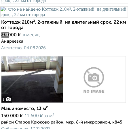
Коттедж 210м², 2-этажный, на длительный срок, 22 км
от города
₽
80 000
в месяц
2
/8
Андреевка
Агентство, 04.08.2026
1
Машиноместо, 13 м²
₽
₽
150 000
11 600
за м²
район Старое Крюково район, мкр. 8-й микрорайон, к845
Собственник, 17.01.2022