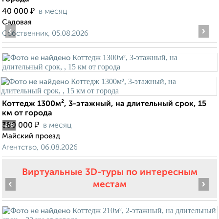
₽
40 000
в месяц
Садовая
‹
›
Собственник, 05.08.2026
Коттедж 1300м², 3-этажный, на длительный срок, 15
км от города
₽
380 000
в месяц
2
/8
Майский проезд
Агентство, 06.08.2026
Виртуальные 3D-туры по интересным
‹
›
местам