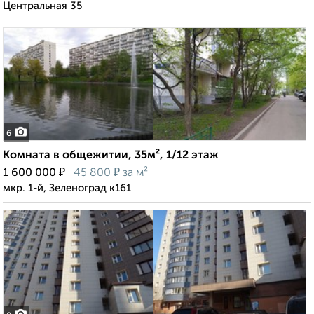
Центральная 35
6
Комната в общежитии, 35м², 1/12 этаж
₽
₽
1 600 000
45 800
за м²
мкр. 1-й, Зеленоград к161