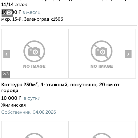
11/14 этаж
₽
10 000
в месяц
3
мкр. 15-й, Зеленоград к1506
‹
›
2
/8
Коттедж 230м², 4-этажный, посуточно, 20 км от
города
₽
10 000
в сутки
Жилинская
Собственник, 04.08.2026