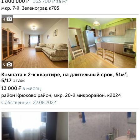
₽
₽
1 800 000
163 700
за м²
мкр. 7-й, Зеленоград к705
4
5
Комната в 2-к квартире, на длительный срок, 51м²,
5/17 этаж
₽
13 000
в месяц
район Крюково район, мкр. 20-й микрорайон, к2024
Собственник, 22.08.2022