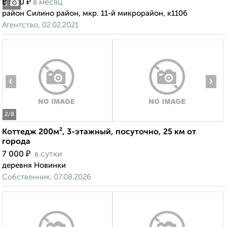
₽
8 000
в месяц
1
район Силино район, мкр. 11-й микрорайон, к1106
Агентство, 02.02.2021
‹
›
2
/8
Коттедж 200м², 3-этажный, посуточно, 25 км от
города
₽
7 000
в сутки
деревня Новинки
Собственник, 07.08.2026