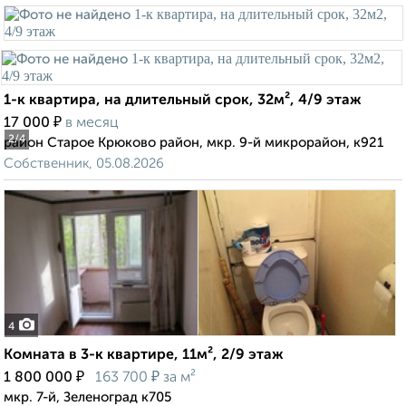
1-к квартира, на длительный срок, 32м², 4/9 этаж
₽
17 000
в месяц
2
/4
район Старое Крюково район, мкр. 9-й микрорайон, к921
Собственник, 05.08.2026
4
Комната в 3-к квартире, 11м², 2/9 этаж
₽
₽
1 800 000
163 700
за м²
мкр. 7-й, Зеленоград к705