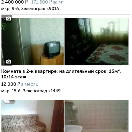
₽
₽
2 400 000
171 500
за м²
мкр. 9-й, Зеленоград к901А
5
5
Комната в 2-к квартире, на длительный срок, 16м²,
10/14 этаж
₽
12 000
в месяц
мкр. 15-й, Зеленоград к1449