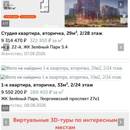
‹
›
2
/2
Студия квартира, вторичка, 29м², 2/28 этаж
₽
₽
9 314 470
322 300
за м²
‹
›
мкр. 22-й, ЖК Зелёный Парк 5.4
Агентство, 07.08.2026
1-к квартира, вторичка, 33м², 2/24 этаж
₽
₽
9 550 200
289 400
за м²
ЖК Зелёный Парк, Георгиевский проспект 27к1
Агентство, 08.08.2026
2
/2
Виртуальные 3D-туры по интересным
‹
›
местам