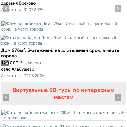
деревня Брёхово
‹
›
Агентство, 31.07.2026
Дом 276м², 3-этажный, на длительный срок, в черте
города
₽
120 000
в месяц
2
/8
село Алабушево
Агентство, 07.08.2026
Виртуальные 3D-туры по интересным
‹
›
местам