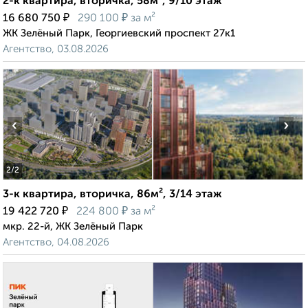
2-к квартира, вторичка, 58м², 9/10 этаж
₽
₽
16 680 750
290 100
за м²
ЖК Зелёный Парк, Георгиевский проспект 27к1
Агентство, 03.08.2026
‹
›
2
/2
3-к квартира, вторичка, 86м², 3/14 этаж
₽
₽
19 422 720
224 800
за м²
мкр. 22-й, ЖК Зелёный Парк
Агентство, 04.08.2026