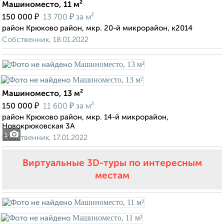
Машиноместо, 11 м²
₽
₽
150 000
13 700
за м²
район Крюково район, мкр. 20-й микрорайон, к2014
Собственник, 18.01.2022
Машиноместо, 13 м²
₽
₽
150 000
11 600
за м²
район Крюково район, мкр. 14-й микрорайон,
Новокрюковская 3А
1
Собственник, 17.01.2022
Виртуальные 3D-туры по интересным
местам