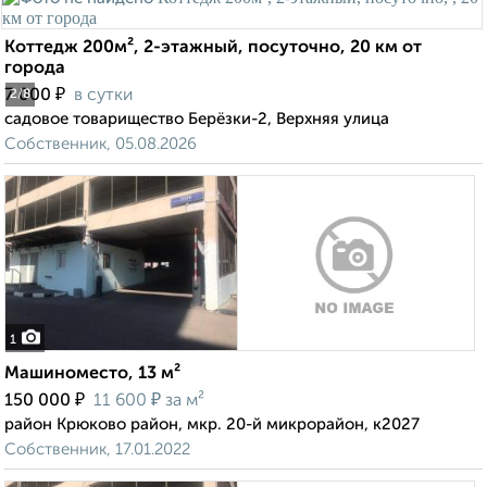
Коттедж 200м², 2-этажный, посуточно, 20 км от
города
₽
7 000
в сутки
2
/8
садовое товарищество Берёзки-2, Верхняя улица
Собственник, 05.08.2026
1
Машиноместо, 13 м²
₽
₽
150 000
11 600
за м²
район Крюково район, мкр. 20-й микрорайон, к2027
Собственник, 17.01.2022