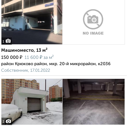
1
Машиноместо, 13 м²
₽
₽
150 000
11 600
за м²
район Крюково район, мкр. 20-й микрорайон, к2036
Собственник, 17.01.2022
2