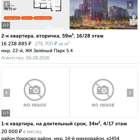
‹
›
2
/2
2-к квартира, вторичка, 59м², 16/28 этаж
₽
₽
16 238 885
276 700
за м²
мкр. 22-й, ЖК Зелёный Парк 5.4
Агентство, 06.08.2026
‹
›
2
/3
1-к квартира, на длительный срок, 34м², 4/17 этаж
₽
20 000
в месяц
район Крюково район, мкр. 14-й микрорайон, к1454