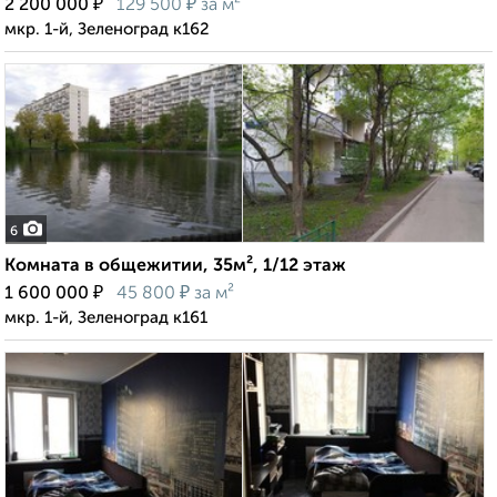
₽
₽
2 200 000
129 500
за м²
мкр. 1-й, Зеленоград к162
6
Комната в общежитии, 35м², 1/12 этаж
₽
₽
1 600 000
45 800
за м²
мкр. 1-й, Зеленоград к161