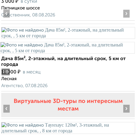
₽
3 000
в сутки
Пятницкое шоссе
‹
›
Собственник, 08.08.2026
Дача 85м², 2-этажный, на длительный срок, 5 км от
города
₽
11 000
в месяц
2
/8
Лесная
Агентство, 07.08.2026
Виртуальные 3D-туры по интересным
‹
›
местам