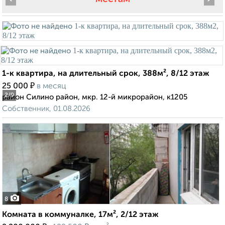
1-к квартира, на длительный срок, 388м², 8/12 этаж
₽
25 000
в месяц
2
/9
район Силино район, мкр. 12-й микрорайон, к1205
Собственник, 01.08.2026
8
Комната в коммуналке, 17м², 2/12 этаж