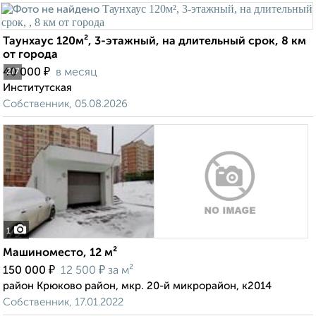
Таунхаус 120м², 3-этажный, на длительный срок, 8 км
от города
₽
40 000
в месяц
2
/7
Институтская
Собственник, 05.08.2026
1
Машиноместо, 12 м²
₽
₽
150 000
12 500
за м²
район Крюково район, мкр. 20-й микрорайон, к2014
Собственник, 17.01.2022