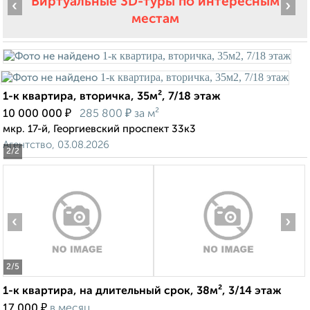
Виртуальные 3D-туры по интересным
‹
›
местам
1-к квартира, вторичка, 35м², 7/18 этаж
₽
₽
10 000 000
285 800
за м²
мкр. 17-й, Георгиевский проспект 33к3
Агентство, 03.08.2026
2
/2
‹
›
2
/5
1-к квартира, на длительный срок, 38м², 3/14 этаж
₽
17 000
в месяц