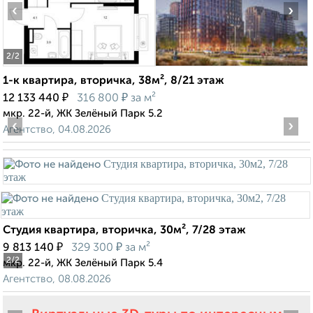
‹
›
2
/2
1-к квартира, вторичка, 38м², 8/21 этаж
₽
₽
12 133 440
316 800
за м²
мкр. 22-й, ЖК Зелёный Парк 5.2
‹
›
Агентство, 04.08.2026
Студия квартира, вторичка, 30м², 7/28 этаж
₽
₽
9 813 140
329 300
за м²
2
/2
мкр. 22-й, ЖК Зелёный Парк 5.4
Агентство, 08.08.2026