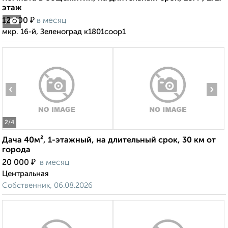
этаж
₽
12 000
в месяц
7
мкр. 16-й, Зеленоград к1801соор1
‹
›
2
/4
Дача 40м², 1-этажный, на длительный срок, 30 км от
города
₽
20 000
в месяц
Центральная
Собственник, 06.08.2026