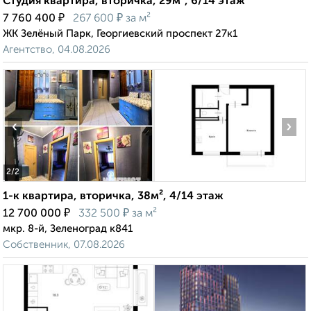
Студия квартира, вторичка, 29м², 6/14 этаж
₽
₽
7 760 400
267 600
за м²
ЖК Зелёный Парк, Георгиевский проспект 27к1
Агентство, 04.08.2026
‹
›
2
/2
1-к квартира, вторичка, 38м², 4/14 этаж
₽
₽
12 700 000
332 500
за м²
мкр. 8-й, Зеленоград к841
Собственник, 07.08.2026