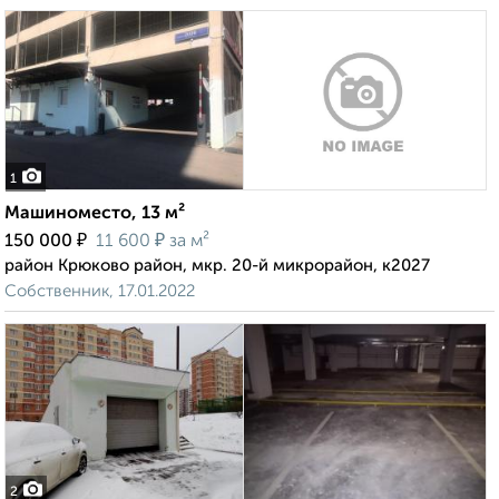
1
Машиноместо, 13 м²
₽
₽
150 000
11 600
за м²
район Крюково район, мкр. 20-й микрорайон, к2027
Собственник, 17.01.2022
2