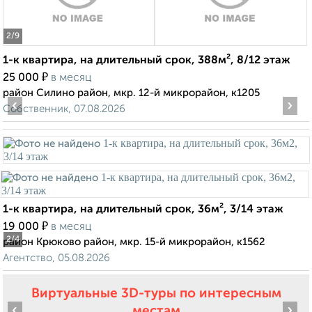
2
/9
1-к квартира, на длительный срок, 388м², 8/12 этаж
₽
25 000
в месяц
район Силино район, мкр. 12-й микрорайон, к1205
‹
›
Собственник, 07.08.2026
1-к квартира, на длительный срок, 36м², 3/14 этаж
₽
19 000
в месяц
2
/4
район Крюково район, мкр. 15-й микрорайон, к1562
Агентство, 05.08.2026
Виртуальные 3D-туры по интересным
‹
›
местам