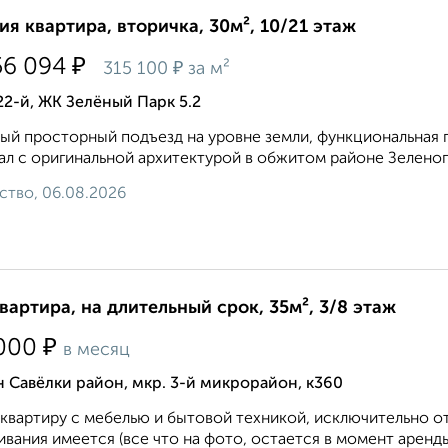
ия квартира, вторичка, 30м², 10/21 этаж
₽
56 094
₽
315 100
за м²
22-й, ЖК Зелёный Парк 5.2
ый просторный подъезд на уровне земли, функциональная п
ал с оригинальной архитектурой в обжитом районе Зеленог
ство, 06.08.2026
квартира, на длительный срок, 35м², 3/8 этаж
₽
000
в месяц
 Савёлки район, мкр. 3-й микрорайон, к360
квартиру с мебелью и бытовой техникой, исключительно 
вания имеется (все что на фото, остается в момент аренды)