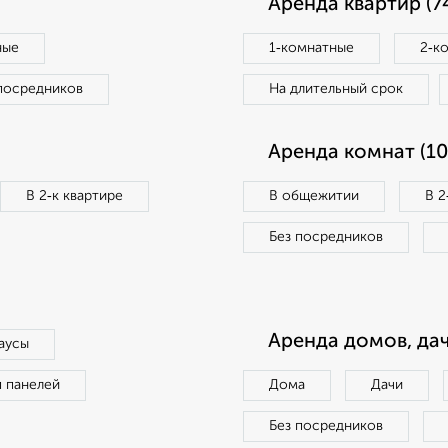
Аренда квартир (7
ные
1‑комнатные
2‑к
посредников
На длительный срок
Аренда комнат (10
В 2‑к квартире
В общежитии
В 2
Без посредников
Аренда домов, дач
аусы
п панелей
Дома
Дачи
Без посредников