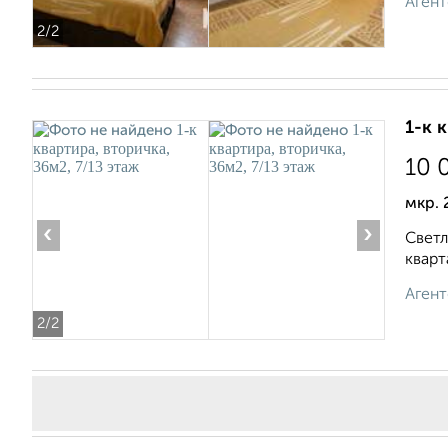
Агент
2
/2
1-к 
10 
мкр. 
‹
›
Светл
кварт
Агент
2
/2