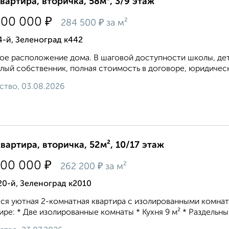
квартира, вторичка, 58м², 3/9 этаж
₽
500 000
₽
284 500
за м²
4-й, Зеленоград к442
ое расположение дома. В шаговой доступности школы, дет
лый собственник, полная стоимость в договоре, юридическ
ство, 03.08.2026
квартира, вторичка, 52м², 10/17 этаж
₽
500 000
₽
262 200
за м²
20-й, Зеленоград к2010
ся уютная 2-комнатная квартира с изолированными комнат
ире: * Две изолированные комнаты * Кухня 9 м² * Раздельны