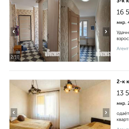
3-к 
16 
мкр. 
‹
›
Удачн
взрос
Агент
2
/10
2-к 
13 
мкр. 
‹
›
одаёт
кварт