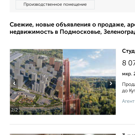
Производственное помещение
Свежие, новые объявления о продаже, а
недвижимость в Подмосковье, Зеленогра
Студ
8 0
мкр. 
‹
›
Прода
до Ку
Агент
2
/2