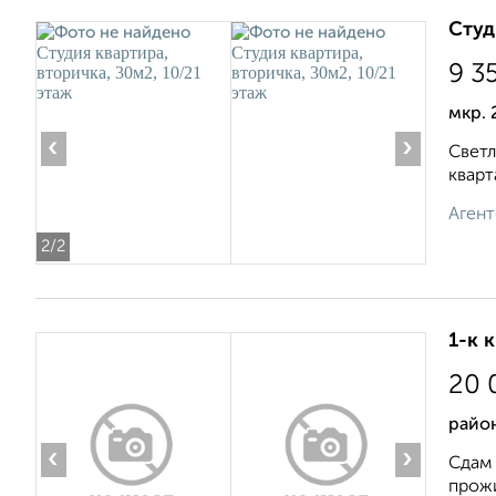
Студ
9 3
мкр. 
‹
›
Светл
кварт
Агент
2
/2
1-к 
20 
район
‹
›
Сдам 
прожи