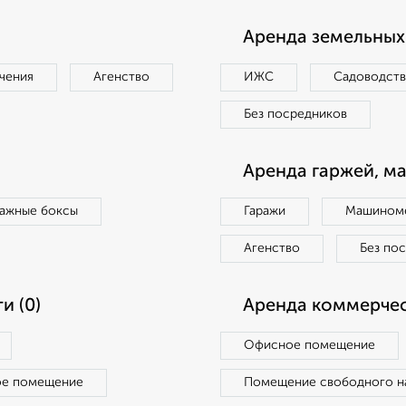
Аренда земельных 
чения
Агенство
ИЖС
Садоводст
Без посредников
Аренда гаржей, м
ражные боксы
Гаражи
Машиноме
Агенство
Без по
и (0)
Аренда коммерчес
Офисное помещение
ое помещение
Помещение свободного н