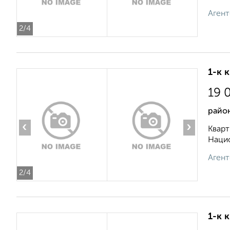
Агент
2
/4
1-к 
19 
район
‹
›
Кварт
Нацио
Агент
2
/4
1-к 