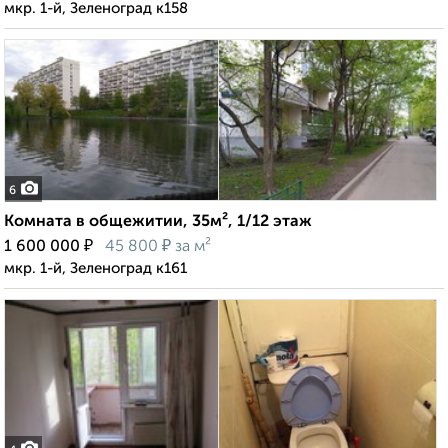
мкр. 1-й, Зеленоград к158
6
Комната в общежитии, 35м², 1/12 этаж
₽
₽
1 600 000
45 800
за м²
мкр. 1-й, Зеленоград к161