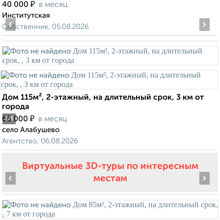
₽
40 000
в месяц
Институтская
‹
›
Собственник, 05.08.2026
Дом 115м², 2-этажный, на длительный срок, 3 км от
города
₽
65 000
в месяц
2
/8
село Алабушево
Агентство, 06.08.2026
Виртуальные 3D-туры по интересным
‹
›
местам