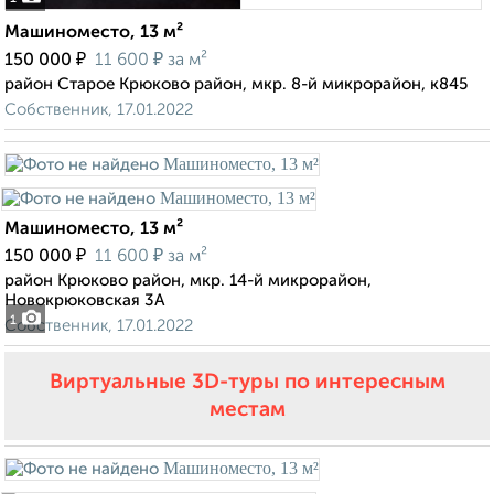
Машиноместо, 13 м²
₽
₽
150 000
11 600
за м²
район Старое Крюково район, мкр. 8-й микрорайон, к845
Собственник, 17.01.2022
Машиноместо, 13 м²
₽
₽
150 000
11 600
за м²
район Крюково район, мкр. 14-й микрорайон,
Новокрюковская 3А
1
Собственник, 17.01.2022
Виртуальные 3D-туры по интересным
местам