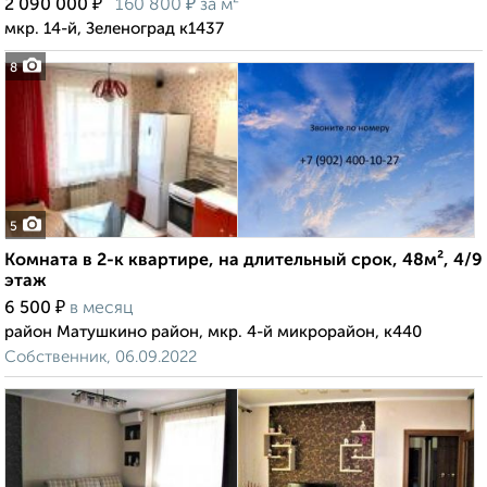
₽
₽
2 090 000
160 800
за м²
мкр. 14-й, Зеленоград к1437
8
5
Комната в 2-к квартире, на длительный срок, 48м², 4/9
этаж
₽
6 500
в месяц
район Матушкино район, мкр. 4-й микрорайон, к440
Собственник, 06.09.2022