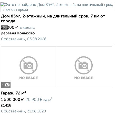
Дом 85м², 2-этажный, на длительный срок, 7 км от
города
₽
25 000
в месяц
2
/1
деревня Коньково
Собственник, 03.08.2026
1
Гараж, 72 м²
₽
₽
1 500 000
20 900
за м²
к1418
Собственник, 31.08.2020