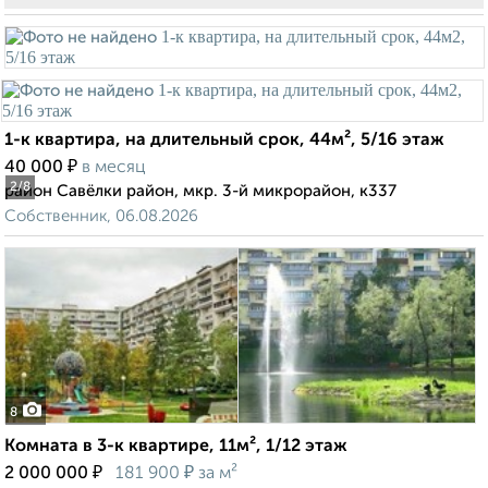
1-к квартира, на длительный срок, 44м², 5/16 этаж
₽
40 000
в месяц
2
/8
район Савёлки район, мкр. 3-й микрорайон, к337
Собственник, 06.08.2026
8
Комната в 3-к квартире, 11м², 1/12 этаж
₽
₽
2 000 000
181 900
за м²