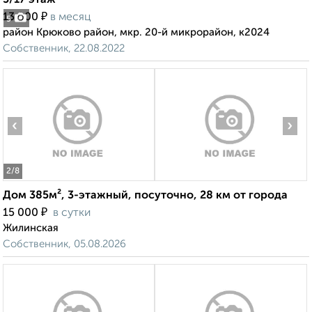
5/17 этаж
₽
13 000
в месяц
5
район Крюково район, мкр. 20-й микрорайон, к2024
Собственник, 22.08.2022
‹
›
2
/8
Дом 385м², 3-этажный, посуточно, 28 км от города
₽
15 000
в сутки
Жилинская
Собственник, 05.08.2026