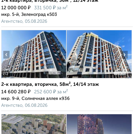
1-к квартира, вторичка, 36м², 12/14 этаж
₽
₽
12 000 000
331 500
за м²
мкр. 5-й, Зеленоград к503
Агентство, 05.08.2026
‹
›
2
/2
2-к квартира, вторичка, 58м², 14/14 этаж
₽
₽
14 600 280
252 600
за м²
мкр. 9-й, Солнечная аллея к936
Агентство, 06.08.2026