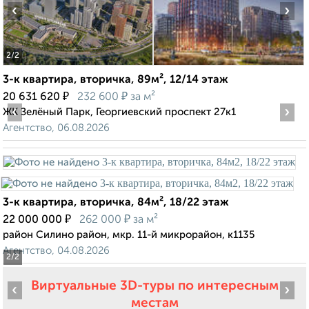
‹
›
2
/2
3-к квартира, вторичка, 89м², 12/14 этаж
₽
₽
20 631 620
232 600
за м²
‹
›
ЖК Зелёный Парк, Георгиевский проспект 27к1
Агентство, 06.08.2026
3-к квартира, вторичка, 84м², 18/22 этаж
₽
₽
22 000 000
262 000
за м²
район Силино район, мкр. 11-й микрорайон, к1135
Агентство, 04.08.2026
2
/2
Виртуальные 3D-туры по интересным
‹
›
местам