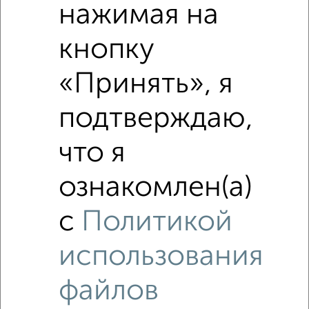
нажимая на
кнопку
«Принять», я
подтверждаю,
что я
Рядом, с меньшей ценой
ознакомлен(а)
Недалеко от к440 с ценой ниже
с
Политикой
использования
файлов