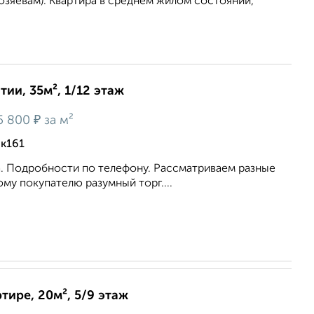
зяевам). Квартира в среднем жилом состоянии,
ии, 35м², 1/12 этаж
₽
5 800
за м²
 к161
. Подробности по телефону. Рассматриваем разные
му покупателю разумный торг....
тире, 20м², 5/9 этаж