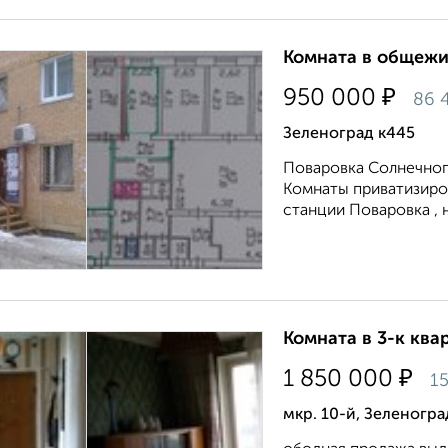
Комната в общежит
₽
950 000
86 
Зеленоград к445
Поваровка Солнечного
Комнаты приватизиро
станции Поваровка , 
Комната в 3-к квар
₽
1 850 000
15
мкр. 10-й, Зеленогра