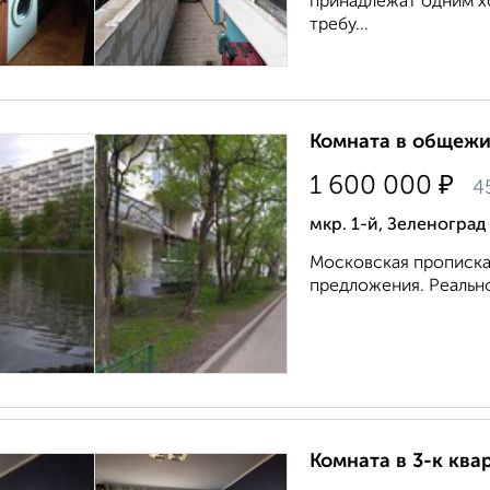
принадлежат одним хо
требу...
Комната в общежит
₽
1 600 000
4
мкр. 1-й, Зеленоград
Московская прописка
предложения. Реально
Комната в 3-к квар