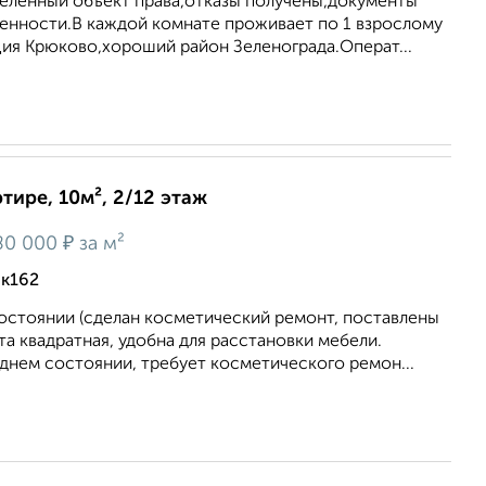
еленный объект права,отказы получены,документы
венности.В каждой комнате проживает по 1 взрослому
ция Крюково,хороший район Зеленограда.Операт...
тире, 10м², 2/12 этаж
₽
80 000
за м²
 к162
остоянии (сделан косметический ремонт, поставлены
та квадратная, удобна для расстановки мебели.
еднем состоянии, требует косметического ремон...