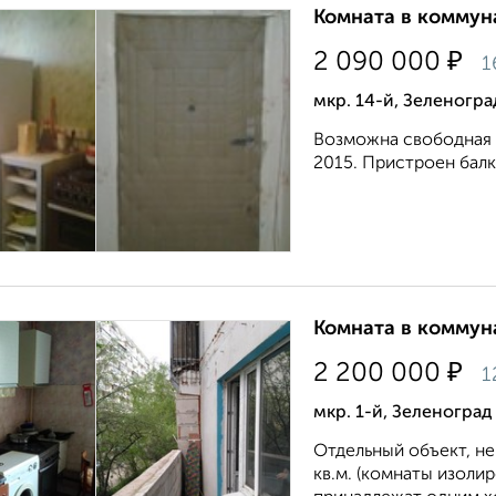
Комната в коммуна
₽
2 090 000
1
мкр. 14-й, Зеленогра
Возможна свободная 
2015. Пристроен балк
Комната в коммуна
₽
2 200 000
1
мкр. 1-й, Зеленоград
Отдельный объект, не
кв.м. (комнаты изоли