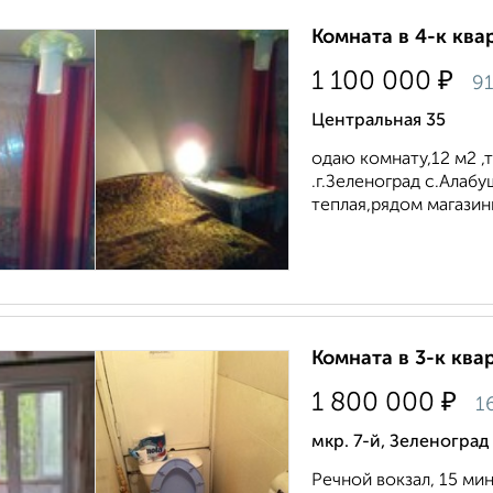
Комната в 4-к квар
₽
1 100 000
91
Центральная 35
одаю комнату,12 м2 ,т
.г.Зеленоград с.Алаб
теплая,рядом магазин
Комната в 3-к квар
₽
1 800 000
1
мкр. 7-й, Зеленоград
Речной вокзал, 15 мин.