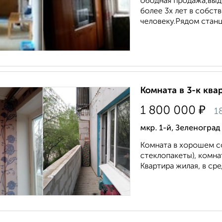
ободная продажа,выд
более 3х лет в собст
человеку.Рядом стан
Комната в 3-к квар
₽
1 800 000
1
мкр. 1-й, Зеленоград
Комната в хорошем с
стеклопакеты), комна
Квартира жилая, в ср