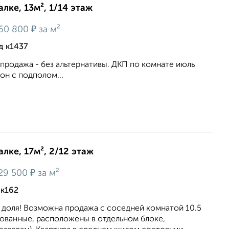
лке, 13м², 1/14 этаж
₽
60 800
за м²
д к1437
продажа - без альтернативы. ДКП по комнате июль
он с подполом...
лке, 17м², 2/12 этаж
₽
29 500
за м²
 к162
 доля! Возможна продажа с соседней комнатой 10.5
рованные, расположены в отдельном блоке,