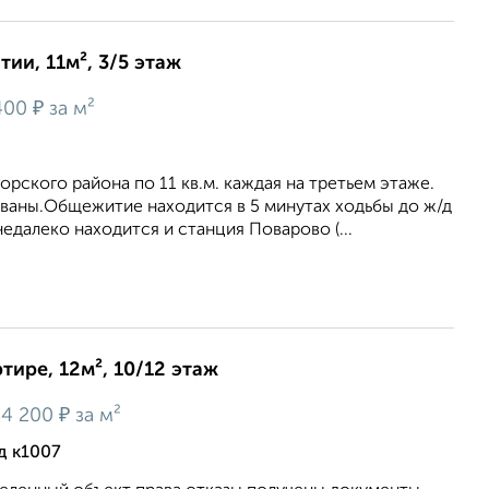
ии, 11м², 3/5 этаж
₽
400
за м²
рского района по 11 кв.м. каждая на третьем этаже.
ваны.Общежитие находится в 5 минутах ходьбы до ж/д
недалеко находится и станция Поварово (...
тире, 12м², 10/12 этаж
₽
4 200
за м²
д к1007