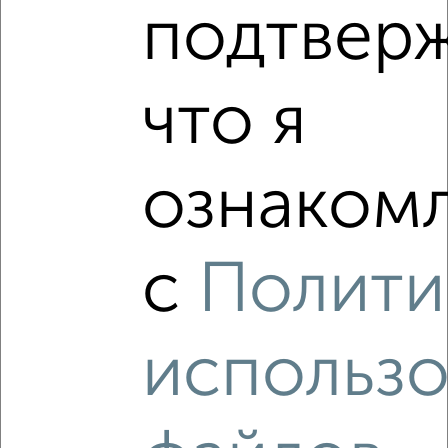
подтвер
7
Комната в 3-к квартире, на длительный срок, 10м²,
что я
9/16 этаж
₽
10 500
в месяц
мкр. 9-й, Зеленоград к914
ознакомл
с
Полити
3
использо
Комната в 3-к квартире, на длительный срок, 15м²,
12/12 этаж
₽
13 000
в месяц
мкр. 14-й, Новокрюковская к1462