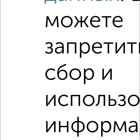
2
Комната в 3-к квартире, на длительный срок, 12м²,
можете
3/17 этаж
₽
12 000
в месяц
мкр. 14-й, Зеленоград к1466
запретит
Виртуальные 3D-туры по музеям и объектам
культуры
сбор и
использ
информа
8
Комната в 3-к квартире, на длительный срок, 15м²,
2/16 этаж