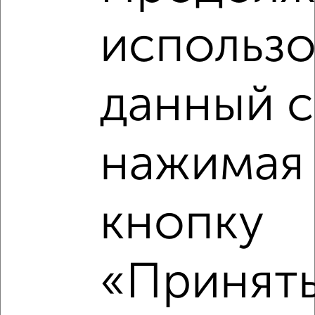
₽
11 000
в месяц
мкр. 15-й, Зеленоград к1544
использо
данный с
нажимая
7
Комната в 3-к квартире, на длительный срок, 16м², 1/2
этаж
кнопку
₽
10 000
в месяц
Центральная 35
«Принять