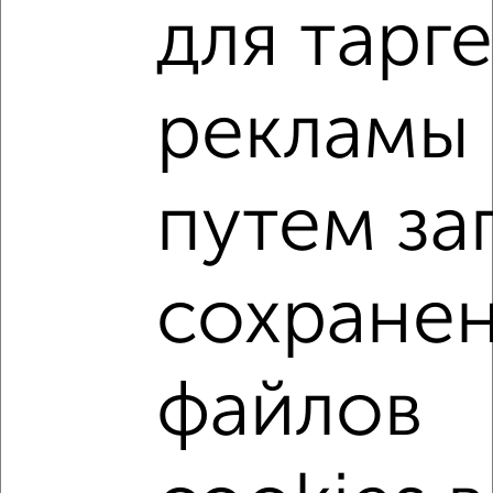
₽
13 000
в месяц
для тарг
мкр. 19-й, Зеленоград к1925
рекламы
путем за
5
Комната в 3-к квартире, на длительный срок, 12м², 3/9
этаж
сохране
₽
11 000
в месяц
мкр. 9-й, Зеленоград к921
файлов