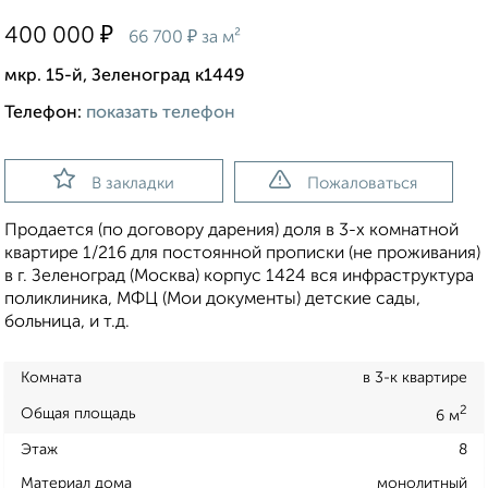
₽
400 000
₽
66 700
за м²
мкр. 15-й, Зеленоград к1449
Телефон:
показать телефон
В закладки
Пожаловаться
Продается (по договору дарения) доля в 3-х комнатной
квартире 1/216 для постоянной прописки (не проживания)
в г. Зеленоград (Москва) корпус 1424 вся инфраструктура
поликлиника, МФЦ (Мои документы) детские сады,
больница, и т.д.
Комната
в 3-к квартире
2
Общая площадь
6 м
Этаж
8
Материал дома
монолитный