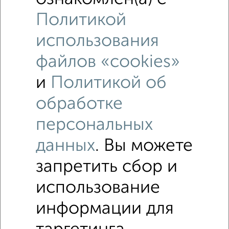
Политикой
использования
файлов «cookies»
и
Политикой об
обработке
Рядом, с меньшей ценой
Недалеко от Зеленоград к1449 с ценой ниже
персональных
данных
. Вы можете
Комнаты в 3-к квартире
запретить сбор и
Поиск по схожим параметрам:
использование
микрорайон 15-й
на улице Зеленоград
информации для
без посредников
в монолитном доме
не первый этаж
не последний этаж
без балкона