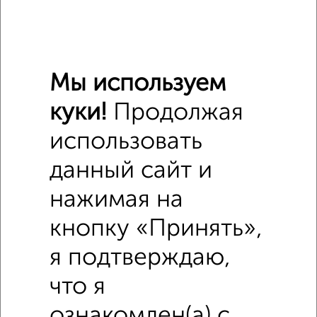
₽
400 000
Средняя цена район
Мы используем
Это предложение
Средняя цена по городу
куки!
Продолжая
использовать
Похожие предложения рядом
Комнаты в 3-к квартире недалеко от Зеленоград к1449
данный сайт и
нажимая на
кнопку «Принять»,
я подтверждаю,
что я
ознакомлен(а) с