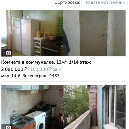
Сортировка:
8
Комната в коммуналке, 13м², 1/14 этаж
₽
₽
2 090 000
160 800
за м²
мкр. 14-й, Зеленоград к1437
8