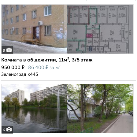
8
Комната в общежитии, 11м², 3/5 этаж
₽
₽
950 000
86 400
за м²
Зеленоград к445
6