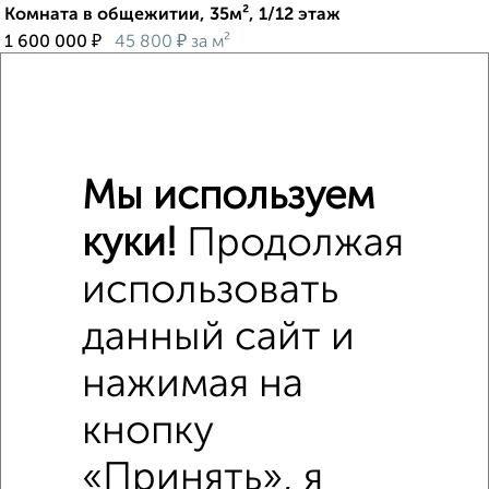
Комната в общежитии, 35м², 1/12 этаж
₽
₽
1 600 000
45 800
за м²
мкр. 1-й, Зеленоград к161
Мы используем
куки!
Продолжая
6
использовать
Комната в 3-к квартире, 12м², 10/12 этаж
₽
₽
1 850 000
154 200
за м²
данный сайт и
мкр. 10-й, Зеленоград к1007
нажимая на
кнопку
«Принять», я