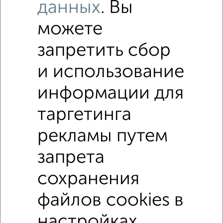
данных
. Вы
можете
запретить сбор
и использование
4
Комната в 3-к квартире, 11м², 2/9 этаж
информации для
₽
₽
1 800 000
163 700
за м²
мкр. 7-й, Зеленоград к705
таргетинга
рекламы путем
1 / 1
запрета
↑ НАВЕРХ К МЕНЮ
сохранения
файлов cookies в
В общежитии
В коммуналке
В двухкомнатной квартире
Без посредников
настройках