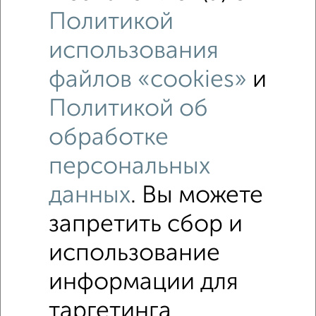
Политикой
5
использования
Комната в 4-к квартире, 12м², 1/5 этаж
файлов «cookies»
и
₽
₽
1 100 000
91 700
за м²
Центральная 35
Политикой об
обработке
персональных
данных
. Вы можете
запретить сбор и
5
использование
Комната в 3-к квартире, 18м², 6/12 этаж
₽
₽
1 750 000
97 300
за м²
информации для
мкр. 1-й, Зеленоград к158
таргетинга