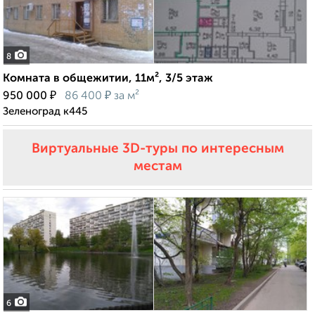
8
Комната в общежитии, 11м², 3/5 этаж
₽
₽
950 000
86 400
за м²
Зеленоград к445
Виртуальные 3D-туры по интересным
местам
6