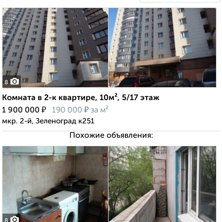
8
Комната в 2-к квартире, 10м², 5/17 этаж
₽
₽
1 900 000
190 000
за м²
мкр. 2-й, Зеленоград к251
Похожие объявления:
8