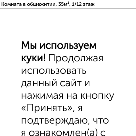
Комната в общежитии, 35м², 1/12 этаж
₽
₽
1 600 000
45 800
за м²
мкр. 1-й, Зеленоград к161
Мы используем
куки!
Продолжая
использовать
8
данный сайт и
Комната в 3-к квартире, 11м², 1/12 этаж
₽
₽
2 000 000
181 900
за м²
нажимая на кнопку
мкр. 1-й, Зеленоград к158
«Принять», я
подтверждаю, что
я ознакомлен(а) с