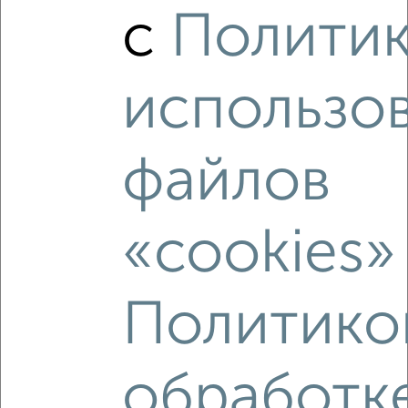
₽
₽
2 090 000
160 800
за м²
с
Полити
мкр. 14-й, Зеленоград к1437
использо
файлов
8
Комната в коммуналке, 17м², 2/12 этаж
«cookies»
₽
₽
2 200 000
129 500
за м²
мкр. 1-й, Зеленоград к162
Политико
обработк