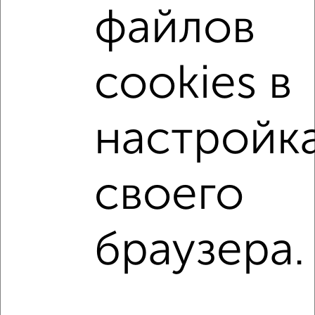
файлов
cookies в
настройк
2
Комната в 3-к квартире, 6м², 8/14 этаж
₽
₽
400 000
66 700
за м²
своего
мкр. 15-й, Зеленоград к1449
↑ НАВЕРХ К МЕНЮ
браузера.
В общежитии
В коммуналке
В двухкомнатной квартире
Без посредников
Контакты
Политика конфиденциальности