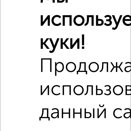
использу
8
Комната в общежитии, 11м², 3/5 этаж
₽
₽
950 000
86 400
за м²
куки!
Зеленоград к445
Продолж
использо
6
Комната в 3-к квартире, 12м², 10/12 этаж
данный са
₽
₽
1 850 000
154 200
за м²
мкр. 10-й, Зеленоград к1007