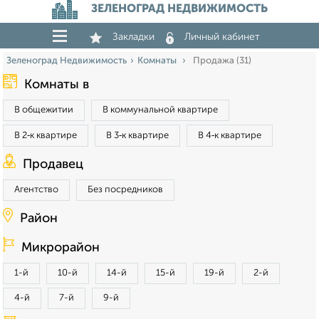
ЗЕЛЕНОГРАД НЕДВИЖИМОСТЬ
Закладки
Личный кабинет
Зеленоград Недвижимость
Комнаты
Продажа (31)
Комнаты в
В общежитии
В коммунальной квартире
В 2‑к квартире
В 3‑к квартире
В 4‑к квартире
Продавец
Агентство
Без посредников
Район
Микрорайон
1-й
10-й
14-й
15-й
19-й
2-й
4-й
7-й
9-й