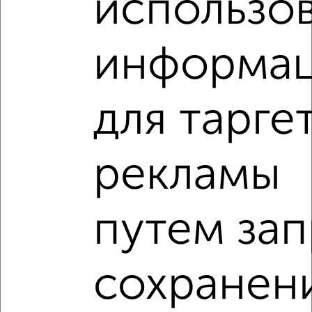
использо
информа
6
Комната в 3-к квартире, 20м², 12/16 этаж
для тарге
₽
₽
1 700 000
85 000
за м²
поселок городского типа Андреевка 24А
рекламы
путем зап
8
сохранен
Комната в 4-к квартире, 18м², 2/3 этаж
₽
₽
1 250 000
69 500
за м²
мкр. 19-й, Советская 3