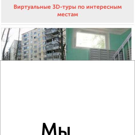
Виртуальные 3D-туры по интересным
местам
5
Комната в 3-к квартире, 14м², 2/9 этаж
₽
₽
2 400 000
171 500
за м²
мкр. 9-й, Зеленоград к901А
Мы