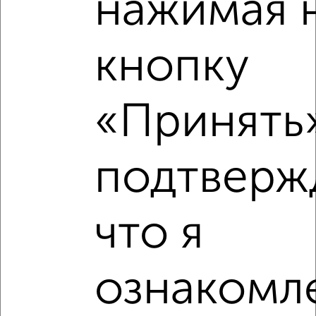
нажимая 
кнопку
8
«Принять»
Комната в 3-к квартире, 10м², 2/12 этаж
₽
₽
1 800 000
180 000
за м²
мкр. 1-й, Зеленоград к162
подтверж
что я
ознакомле
8
Комната в коммуналке, 13м², 1/14 этаж