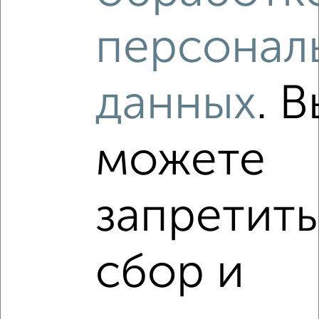
6
персонал
Комната в общежитии, 35м², 1/12 этаж
₽
₽
1 600 000
45 800
за м²
мкр. 1-й, Зеленоград к161
данных
. В
можете
запретить
8
Комната в 3-к квартире, 20м², 5/9 этаж
₽
₽
2 600 000
130 000
за м²
сбор и
мкр. 4-й, Зеленоград к432