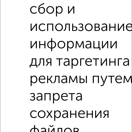
2
/2
сбор и
3-к квартира, вторичка, 100м², 6/12 этаж
₽
₽
33 000 000
331 400
за м²
использовани
мкр. 2-й, Зеленоград к247
Агентство, 05.08.2026
информации
3-к квартиры
для таргетинга
Поиск по схожим параметрам:
микрорайон 2-й
на улице Зеленоград
рекламы путе
с хорошим ремонтом
не первый этаж
запрета
не последний этаж
с балконом
c большой кухней
с центральным отоплением
Вторичное жилье
сохранения
в панельном доме
с раздельным санузлом
площадью до 100 м²
В ипотеку
файлов