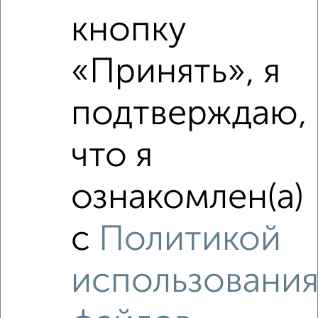
кнопку
«Принять», я
подтверждаю,
что я
ознакомлен(а)
с
Политикой
использовани
Рядом, с меньшей ценой
Недалеко от Зеленоград к247 с ценой ниже