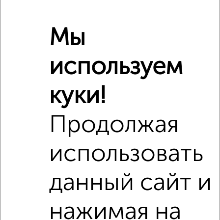
Сравнение средних цен
Мы
3‑комнатные квартиры с похожей площадью ±10%
используем
₽
27 460 000
куки!
₽
34 000 000
Продолжая
₽
27 460 000
использовать
Средняя цена район
Это предложение
Средняя цена по городу
данный сайт и
Похожие предложения рядом
нажимая на
3‑комнатные квартиры недалеко от Зеленоград к247