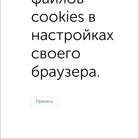
С большим балконом
В большом дворе
cookies в
Большие квартиры
настройках
↑ НАВЕРХ К МЕНЮ
своего
Однокомнатные
Двухкомнатные
Трехкомнатные
4‑комнатные
Квартиры студии
От застройщика
Без посредников
Вторичное жилье
В новостройке
В строящемся доме
В новом доме
браузера.
Контакты
Политика конфиденциальности
Пользовательское соглашение
Зеленоград, корпус 709
© 2015–2026
Сайт-доска объявлений недвижимости
О проекте
Принять
Реклама на портале
Новости
Статьи
Блог
Риэлторы
Агентства
Застройщики
Ипотечный калькулятор
Консультации по недвижимости
Разместить объявление
Скачать приложение
Соцсети (vk.com | t.me | dzen.ru)