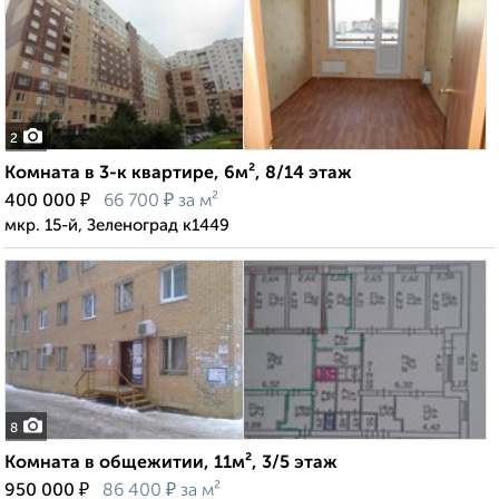
2
Комната в 3-к квартире, 6м², 8/14 этаж
₽
₽
400 000
66 700
за м²
мкр. 15-й, Зеленоград к1449
8
Комната в общежитии, 11м², 3/5 этаж
₽
₽
950 000
86 400
за м²