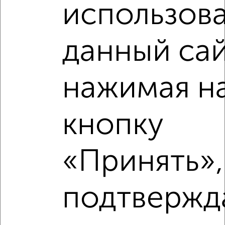
использова
данный сай
Рядом, с меньшей ценой
нажимая н
Недалеко от Георгиевский проспект 33к5 с ценой ниже
кнопку
‹
›
«Принять»,
2
/2
подтвержд
3-к квартира, вторичка, 75м², 11/17 этаж
₽
₽
20 000 000
267 400
за м²
мкр. 17-й, Георгиевский проспект 33Ак4