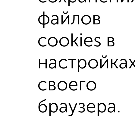
микрорайон 17-й
на улице Георгиевский проспект
файлов
без посредников
не первый этаж
не последний этаж
с балконом
c большой кухней
cookies в
с центральным отоплением
Вторичное жилье
в панельном доме
с раздельным санузлом
настройка
площадью до 80 м²
В ипотеку
своего
↑ НАВЕРХ К МЕНЮ
Однокомнатные
Двухкомнатные
Трехкомнатные
4‑комнатные
браузера.
Квартиры студии
От застройщика
Без посредников
Вторичное жилье
В новостройке
В строящемся доме
В новом доме
Контакты
Политика конфиденциальности
Пользовательское соглашение
Зеленоград, корпус 709