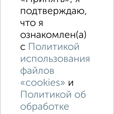
₽
17 100 000
подтверждаю,
Средняя цена район
Это предложение
что я
Средняя цена по городу
ознакомлен(а)
Похожие предложения рядом
с
Политикой
3‑комнатные квартиры недалеко от Панфиловский
проспект к160
использования
файлов
«cookies»
и
Политикой об
обработке