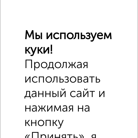
Мы используем
куки!
Продолжая
использовать
Сравнение средних цен
3‑комнатные квартиры с похожей площадью ±10%
данный сайт и
₽
17 100 000
нажимая на
кнопку
₽
13 200 000
«Принять», я