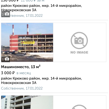
₽
₽
150 000
11 600
за м²
район Крюково район, мкр. 14-й микрорайон,
Новокрюковская 3А
1
Собственник, 17.01.2022
1
Машиноместо, 13 м²
₽
3 000
в месяц
район Крюково район, мкр. 14-й микрорайон,
Новокрюковская 3А
Собственник, 17.01.2022