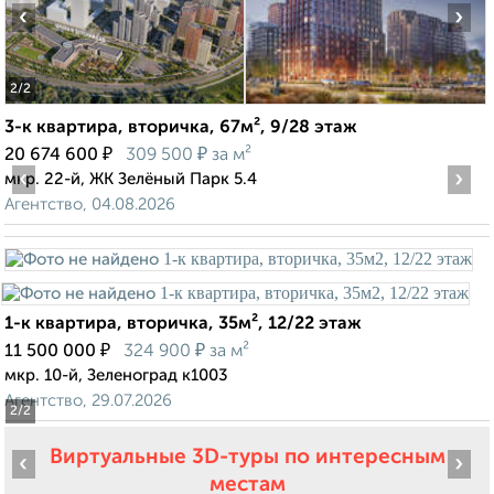
‹
›
2
/2
3-к квартира, вторичка, 67м², 9/28 этаж
₽
₽
20 674 600
309 500
за м²
‹
›
мкр. 22-й, ЖК Зелёный Парк 5.4
Агентство, 04.08.2026
1-к квартира, вторичка, 35м², 12/22 этаж
₽
₽
11 500 000
324 900
за м²
мкр. 10-й, Зеленоград к1003
Агентство, 29.07.2026
2
/2
Виртуальные 3D-туры по интересным
‹
›
местам