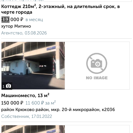
Коттедж 210м², 2-этажный, на длительный срок, в
черте города
₽
130 000
в месяц
2
/8
хутор Митино
Агентство, 03.08.2026
1
Машиноместо, 13 м²
₽
₽
150 000
11 600
за м²
район Крюково район, мкр. 20-й микрорайон, к2036
Собственник, 17.01.2022