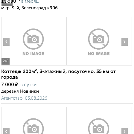
₽
11 000
в месяц
8
мкр. 9-й, Зеленоград к906
‹
›
2
/8
Коттедж 200м², 3-этажный, посуточно, 35 км от
города
₽
7 000
в сутки
деревня Новинки
Агентство, 03.08.2026
‹
›