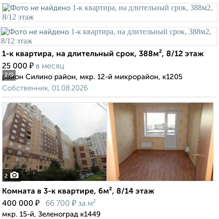
1-к квартира, на длительный срок, 388м², 8/12 этаж
₽
25 000
в месяц
2
/9
район Силино район, мкр. 12-й микрорайон, к1205
Собственник, 01.08.2026
2
Комната в 3-к квартире, 6м², 8/14 этаж
₽
₽
400 000
66 700
за м²
мкр. 15-й, Зеленоград к1449