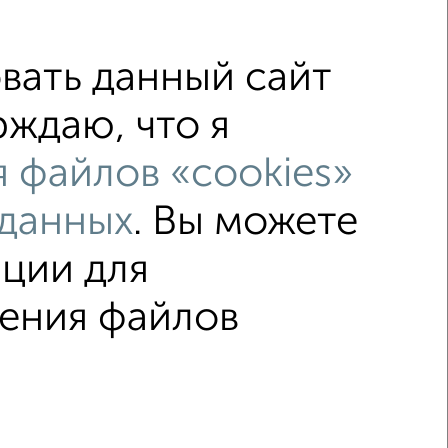
вать данный сайт
рждаю, что я
й этаж
не последний этаж
 файлов «cookies»
лье
в панельном доме
 данных
. Вы можете
ом
ции для
↑ НАВЕРХ К МЕНЮ
нения файлов
ка
Без посредников
Вторичное жилье