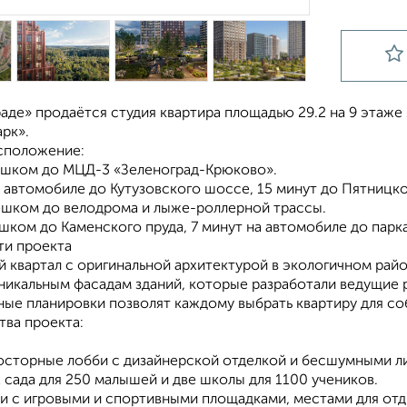
аде» продаётся студия квартира площадью 29.2 на 9 этаже 
рк».
сположение:
ешком до МЦД-3 «Зеленоград-Крюково».
а автомобиле до Кутузовского шоссе, 15 минут до Пятницк
ешком до велодрома и лыже-роллерной трассы.
шком до Каменского пруда, 7 минут на автомобиле до парк
и проекта
 квартал с оригинальной архитектурой в экологичном рай
уникальным фасадам зданий, которые разработали ведущие 
ные планировки позволят каждому выбрать квартиру для со
ва проекта:
осторные лобби с дизайнерской отделкой и бесшумными л
 сада для 250 малышей и две школы для 1100 учеников.
и с игровыми и спортивными площадками, местами для отд