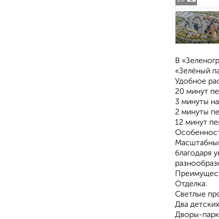
В «Зеленогр
«Зелёный па
Удобное ра
20 минут п
3 минуты н
2 минуты п
12 минут пе
Особенност
Масштабный
благодаря 
разнообраз
Преимущест
Отделка:
Светлые пр
Два детских
Дворы-парк