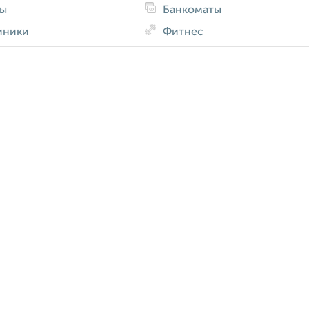
ды
Банкоматы
иники
Фитнес