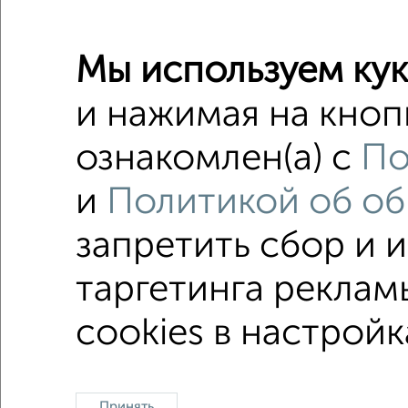
Мы используем кук
Студии 
Поиск по с
и нажимая на кноп
микрора
ознакомлен(а) с
По
с балко
и
Политикой об об
с разде
запретить сбор и 
таргетинга реклам
Однокомнатные
Двухкомнатные
Трехкомна
cookies в настройк
Принять