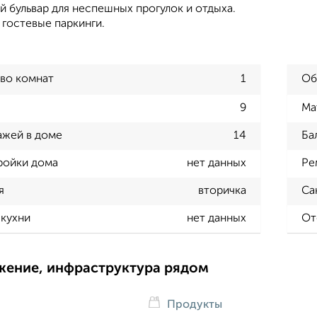
 бульвар для неспешных прогулок и отдыха.
 гостевые паркинги.
во комнат
1
Об
9
Ма
ажей в доме
14
Ба
ройки дома
нет данных
Ре
я
вторичка
Са
кухни
нет данных
От
жение, инфраструктура рядом
Продукты