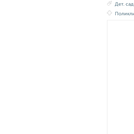
Дет. са
Поликл