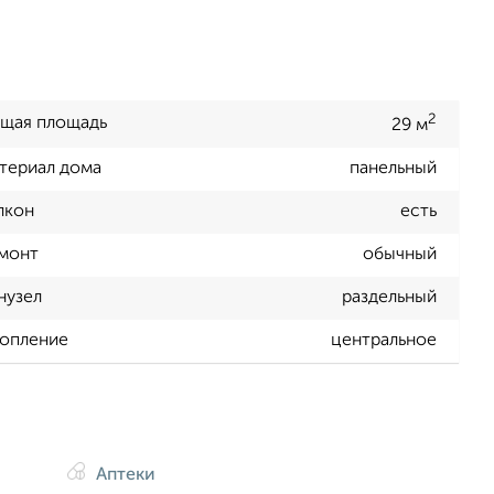
2
щая площадь
29 м
териал дома
панельный
лкон
есть
монт
обычный
нузел
раздельный
опление
центральное
Аптеки