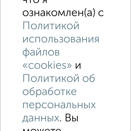
что я
ознакомлен(а) с
Политикой
использования
файлов
«cookies»
и
Политикой об
обработке
персональных
данных
. Вы
Рядом, с меньшей ценой
Недалеко от Зеленоград к901Б с ценой ниже