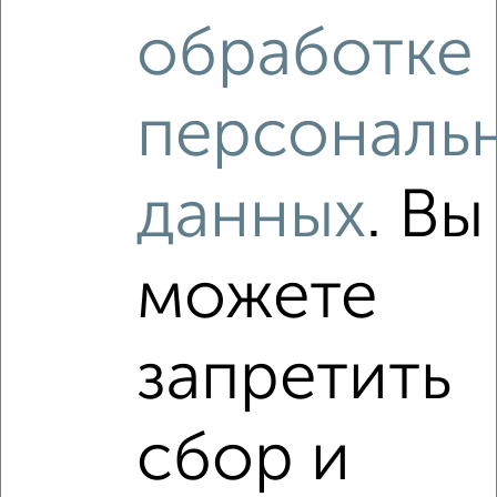
2
/2
обработке
2-к квартира, вторичка, 39м², 13/18 этаж
₽
₽
11 590 000
295 000
за м²
персональ
мкр. 17-й, Георгиевский проспект 33к5
Агентство, 09.08.2026
данных
. Вы
можете
‹
›
2
/2
запретить
2-к квартира, вторичка, 46м², 9/11 этаж
₽
₽
13 650 000
296 100
за м²
сбор и
мкр. 20-й, Зеленоград к2044
Агентство, 07.08.2026