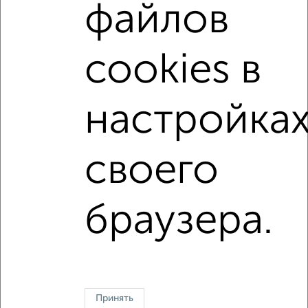
файлов
микрорайон 22-й
на улице 22-й микрорайон
не первый этаж
с балконом
c большой кухней
cookies в
с центральным отоплением
Вторичное жилье
в панельном доме
с раздельным санузлом
настройка
площадью до 60 м²
С паркингом
своего
↑ НАВЕРХ К МЕНЮ
Однокомнатные
Двухкомнатные
Трехкомнатные
4‑комнатные
браузера.
Квартиры студии
От застройщика
Без посредников
Вторичное жилье
В новостройке
В строящемся доме
В новом доме
Контакты
Политика конфиденциальности
Пользовательское соглашение
Зеленоград, корпус 709
Принять
© 2015–2026
Сайт-доска объявлений недвижимости
О проекте