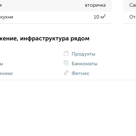
я
вторичка
Са
кухни
10 м²
От
жение, инфраструктура рядом
Продукты
ды
Банкоматы
иники
Фитнес