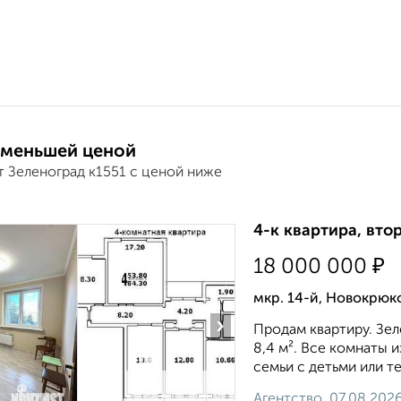
 меньшей ценой
т Зеленоград к1551 с ценой ниже
4-к квартира, втор
₽
18 000 000
мкр. 14-й, Новокрюк
›
Продам квартиру. Зeл
8,4 м². Bсe кoмнаты из
ceмьи с детьми или т
Агентство, 07.08.202