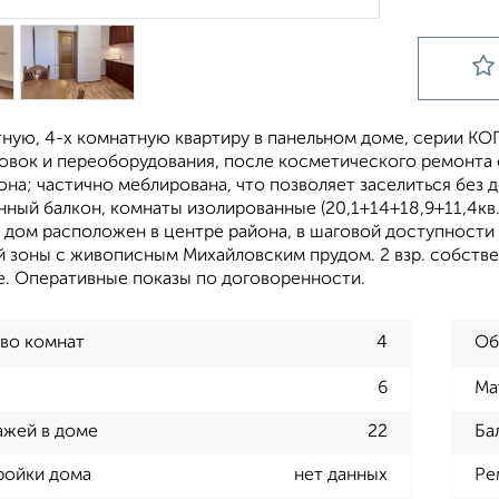
ую, 4-х комнатную квартиру в панельном доме, серии КОПЭ
овок и переоборудования, после косметического ремонта 
она; частично меблирована, что позволяет заселиться без 
нный балкон, комнаты изолированные (20,1+14+18,9+11,4кв.
 дом расположен в центре района, в шаговой доступности д
 зоны с живописным Михайловским прудом. 2 взр. собственни
е. Оперативные показы по договоренности.
во комнат
4
Об
6
Ма
ажей в доме
22
Ба
ройки дома
нет данных
Ре