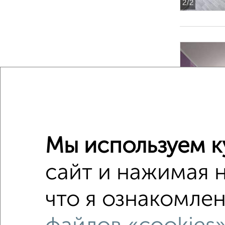
2
/2
‹
Мы используем к
2
/2
сайт и нажимая 
4-к квар
что я ознакомлен
Поиск по с