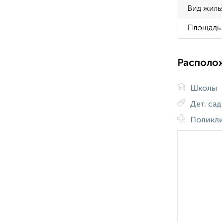
Вид жиль
Площадь 
Располо
Школы
Дет. са
Поликл