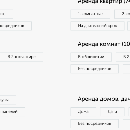
Аренда квартир (7
ные
1‑комнатные
2‑к
посредников
На длительный срок
Аренда комнат (10
В 2‑к квартире
В общежитии
В 2
Без посредников
Аренда домов, дач
аусы
п панелей
Дома
Дачи
Без посредников