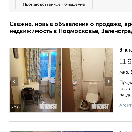
Производственное помещение
Свежие, новые объявления о продаже, а
недвижимость в Подмосковье, Зеленогра
3-к 
11 
мкр. 
‹
›
Прода
вклад
разде.
Агент
2
/10