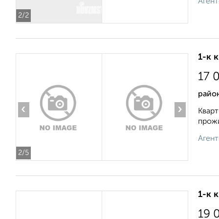
Агент
2
/2
1-к 
17 
район
‹
›
Кварт
прожи
Агент
2
/5
1-к 
19 