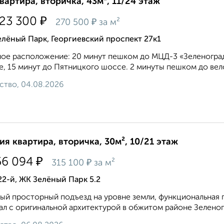
квартира, вторичка, 43м², 11/24 этаж
₽
523 300
₽
270 500
за м²
лёный Парк, Георгиевский проспект 27к1
ое расположение: 20 минут пешком до МЦД-3 «Зеленоград
, 15 минут до Пятницкого шоссе. 2 минуты пешком до вело
ство, 04.08.2026
ия квартира, вторичка, 30м², 10/21 этаж
₽
56 094
₽
315 100
за м²
22-й, ЖК Зелёный Парк 5.2
ый просторный подъезд на уровне земли, функциональная п
ал с оригинальной архитектурой в обжитом районе Зеленог