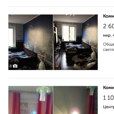
Комн
2 6
мкр. 
Общая
светл
8
Комн
1 1
Цент