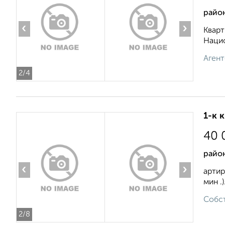
район
‹
›
Кварт
Нацио
Агент
2
/4
1-к 
40 
район
‹
›
артир
мин .
Собст
2
/8