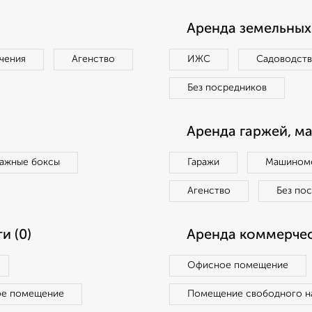
Аренда земельных 
чения
Агенство
ИЖС
Садоводст
Без посредников
Аренда гаржей, м
ражные боксы
Гаражи
Машиноме
Агенство
Без по
и (0)
Аренда коммерчес
Офисное помещение
ое помещение
Помещение свободного н