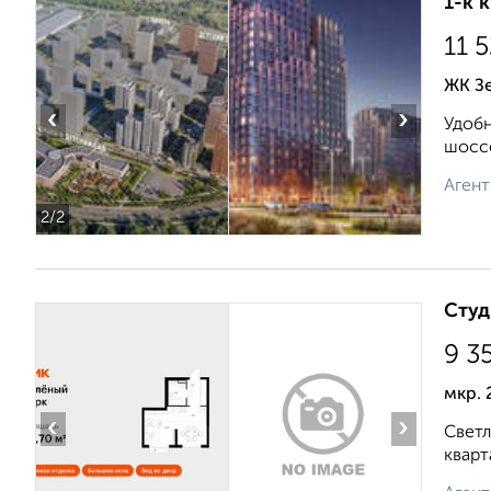
1-к 
11 
ЖК Зе
‹
›
Удобн
шоссе
Агент
2
/2
Студ
9 3
мкр. 
‹
›
Светл
кварт