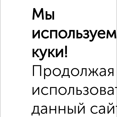
проспект 27к1
Мы
используем
куки!
Продолжая
использова
данный сай
Рядом, с меньшей ценой