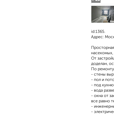
id:1365.
Адрес: Моск
Просторная 
насекомых, 
От застрой
доделан, ос
По ремонту
- стены вы
- пол и по
- под кухню
- вода разв
- окна от з
все равно т
- инженерны
- электриче