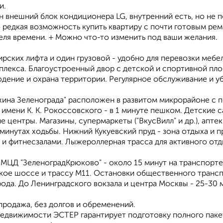
и.
н внешний блок кондиционера LG, внутренний есть, но не 
 редкая возможность купить квартиру с почти готовым рем
еля времени. + Можно что-то изменить под ваши желания.
рских лифта и один грузовой - удобно для перевозки мебе
плекса. Благоустроенный двор с детской и спортивной пло
дение и охрана территории. Регулярное обслуживание и уб
ина Зеленограда" расположен в развитом микрорайоне с 
имени К. К. Рокоссовского - в 1 минуте пешком. Детские 
 центры. Магазины, супермаркеты ("ВкусВилл" и др.), аптек
минутах ходьбы. Нижний Кукуевский пруд - зона отдыха и п
 и фитнесзалами. Лыжероллерная трасса для активного отд
 МЦД "ЗеленоградКрюково" - около 15 минут на транспорте
кое шоссе и трассу М11. Остановки общественного трансп
ода. До Ленинградского вокзала и центра Москвы - 25-30 м
продажа, без долгов и обременений.
недвижимости ЭСТЕР гарантирует подготовку полного пак