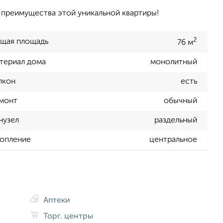
ь преимущества этой уникальной квартиры!
2
щая площадь
76 м
териал дома
монолитный
лкон
есть
монт
обычный
нузел
раздельный
опление
центральное
Аптеки
Торг. центры