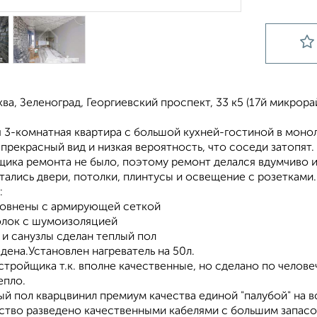
ва, Зеленоград, Георгиевский проспект, 33 к5 (17й микрора
3-комнатная квартира с большой кухней-гостиной в монол
прекрасный вид и низкая вероятность, что соседи затопят.
щика ремонта не было, поэтому ремонт делался вдумчиво и
тались двери, потолки, плинтусы и освещение с розетками.
:
ровнены с армирующей сеткой
толок с шумоизоляцией
 и санузлы сделан теплый пол
едена.Установлен нагреватель на 50л.
астройщика т.к. вполне качественные, но сделано по челов
епло.
й пол кварцвинил премиум качества единой "палубой" на в
ство разведено качественными кабелями с большим запасом