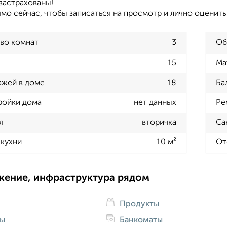
застрахованы!
мо сейчас, чтобы записаться на просмотр и лично оценит
во комнат
3
Об
15
Ма
ажей в доме
18
Ба
ройки дома
нет данных
Ре
я
вторичка
Са
кухни
10 м²
От
жение, инфраструктура рядом
Продукты
ды
Банкоматы