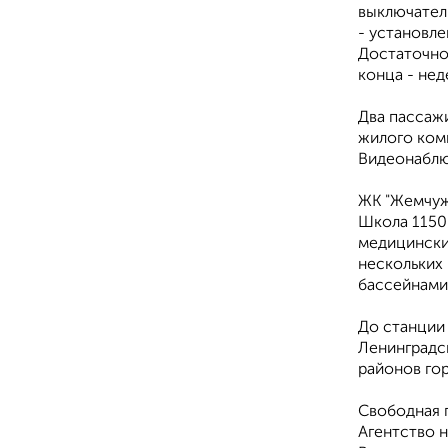
выключател
- установле
Достаточно
конца - нед
Два пассажи
жилого ком
Видеонаблю
ЖК "Жемчуж
Школа 1150 
медицинские
нескольких 
бассейнами
До станции
Ленинградс
районов гор
Свободная 
Агентство 