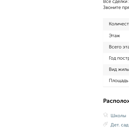
Все сделки 
Звоните пря
Количест
Этаж
Всего эт
Год пост
Вид жиль
Площадь 
Располо
Школы
Дет. са