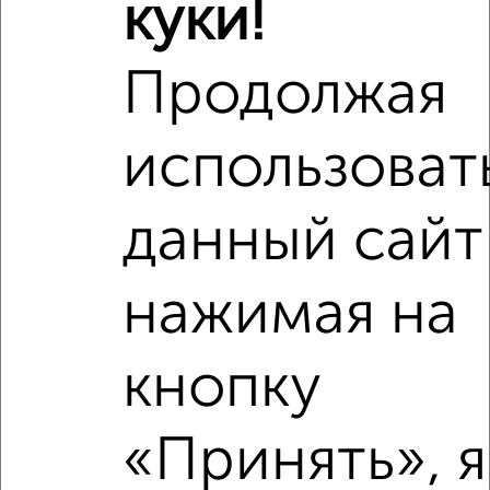
куки!
Продолжая
Рядом, с меньшей ценой
использоват
Недалеко от Зеленоград к1619 с ценой ниже
данный сайт
‹
›
нажимая на
2
/9
кнопку
1-к квартира, вторичка, 38м², 13/14 этаж
₽
₽
10 000 000
263 200
за м²
«Принять», я
мкр. 15-й, Зеленоград к1504
Агентство, 06.08.2026