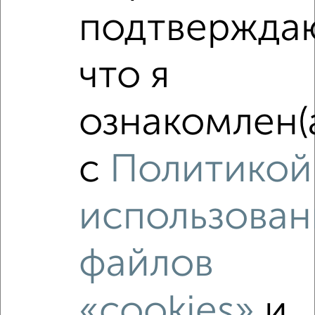
подтвержда
что я
‹
›
ознакомлен(
2
/2
1-к квартира, вторичка, 40м², 5/17 этаж
₽
₽
9 300 000
234 800
за м²
с
Политикой
мкр. 20-й, Зеленоград к2024
Агентство, 05.08.2026
использован
файлов
‹
›
«cookies»
и
2
/10