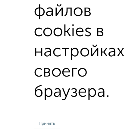
файлов
не первый этаж
не последний этаж
с балконом
с центральным отоплением
Вторичное жилье
cookies в
в панельном доме
с раздельным санузлом
площадью до 40 м²
настройках
↑ НАВЕРХ К МЕНЮ
своего
Однокомнатные
Двухкомнатные
Трехкомнатные
4‑комнатные
Квартиры студии
От застройщика
Без посредников
Вторичное жилье
браузера.
В новостройке
В строящемся доме
В новом доме
Контакты
Политика конфиденциальности
Пользовательское соглашение
Зеленоград, корпус 709
© 2015–2026
Сайт-доска объявлений недвижимости
О проекте
Принять
Реклама на портале
Новости
Статьи
Блог
Риэлторы
Агентства
Застройщики
Ипотечный калькулятор