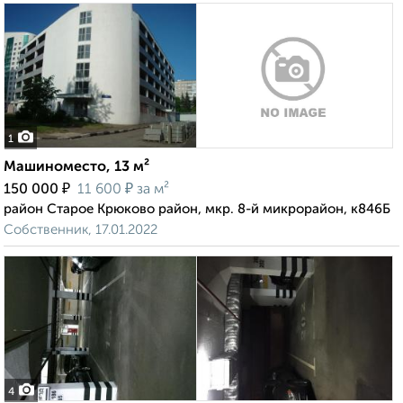
1
Машиноместо, 13 м²
₽
₽
150 000
11 600
за м²
район Старое Крюково район, мкр. 8-й микрорайон, к846Б
Собственник, 17.01.2022
4