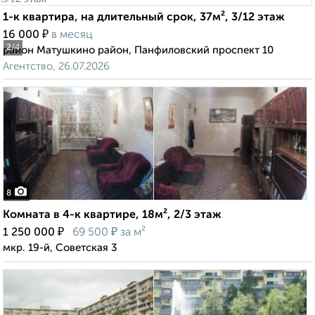
1-к квартира, на длительный срок, 37м², 3/12 этаж
₽
16 000
в месяц
2
/4
район Матушкино район, Панфиловский проспект 10
Агентство, 26.07.2026
8
Комната в 4-к квартире, 18м², 2/3 этаж
₽
₽
1 250 000
69 500
за м²
мкр. 19-й, Советская 3