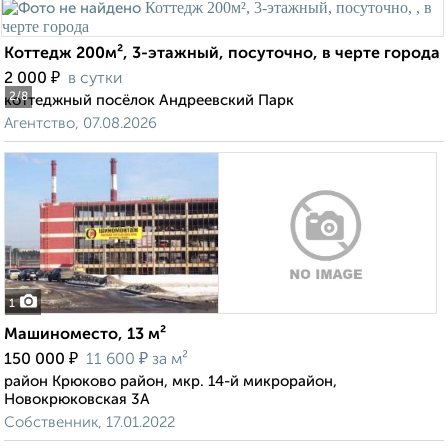
Коттедж 200м², 3-этажный, посуточно, в черте города
₽
2 000
в сутки
2
/8
коттеджный посёлок Андреевский Парк
Агентство, 07.08.2026
1
Машиноместо, 13 м²
₽
₽
150 000
11 600
за м²
район Крюково район, мкр. 14-й микрорайон,
Новокрюковская 3А
Собственник, 17.01.2022