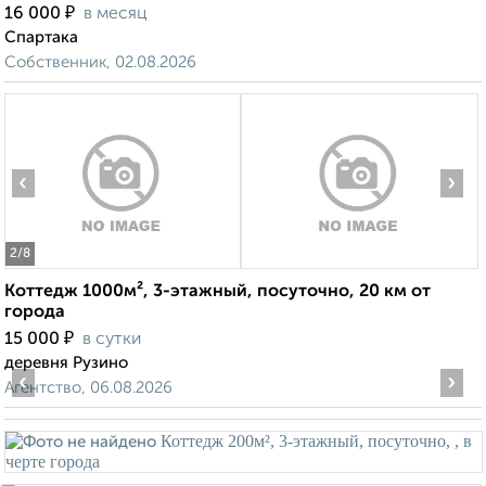
₽
16 000
в месяц
Спартака
Собственник, 02.08.2026
‹
›
2
/8
Коттедж 1000м², 3-этажный, посуточно, 20 км от
города
₽
15 000
в сутки
деревня Рузино
‹
›
Агентство, 06.08.2026