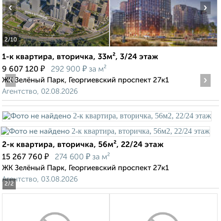
‹
›
2
/10
1-к квартира, вторичка, 33м², 3/24 этаж
₽
₽
9 607 120
292 900
за м²
‹
›
ЖК Зелёный Парк, Георгиевский проспект 27к1
Агентство, 02.08.2026
2-к квартира, вторичка, 56м², 22/24 этаж
₽
₽
15 267 760
274 600
за м²
ЖК Зелёный Парк, Георгиевский проспект 27к1
Агентство, 03.08.2026
2
/2