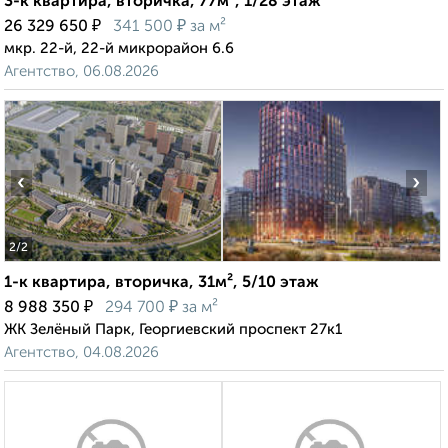
3-к квартира, вторичка, 77м², 1/28 этаж
₽
₽
26 329 650
341 500
за м²
мкр. 22-й, 22-й микрорайон 6.6
Агентство, 06.08.2026
‹
›
2
/2
1-к квартира, вторичка, 31м², 5/10 этаж
₽
₽
8 988 350
294 700
за м²
ЖК Зелёный Парк, Георгиевский проспект 27к1
Агентство, 04.08.2026