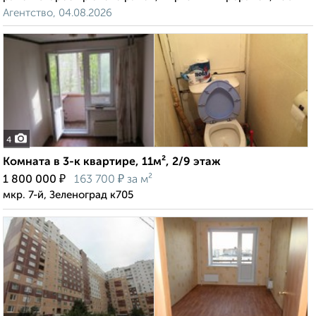
Агентство, 04.08.2026
4
Комната в 3-к квартире, 11м², 2/9 этаж
₽
₽
1 800 000
163 700
за м²
мкр. 7-й, Зеленоград к705